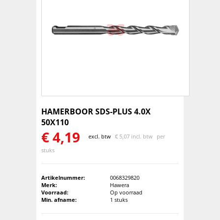
HAMERBOOR SDS-PLUS 4.0X
50X110
€
4,19
excl. btw
€
5,07 incl. btw
per
stuks
Artikelnummer:
0068329820
Merk:
Hawera
Voorraad:
Op voorraad
Min. afname:
1 stuks