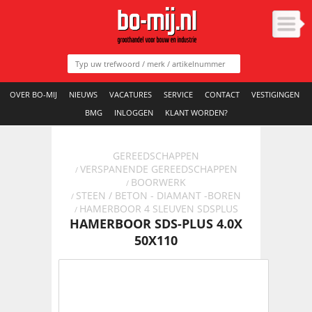
OVER BO-MIJ
NIEUWS
VACATURES
SERVICE
CONTACT
VESTIGINGEN
BMG
INLOGGEN
KLANT WORDEN?
GEREEDSCHAPPEN
VERSPANENDE GEREEDSCHAPPEN
/
BOORWERK
/
STEEN / BETON - DIAMANT -BOREN
/
HAMERBOOR 4 SLEUVEN SDSPLUS
/
HAMERBOOR SDS-PLUS 4.0X
50X110