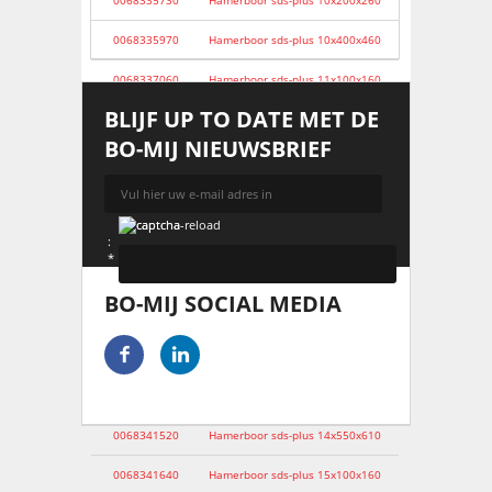
0068335730
Hamerboor sds-plus 10x200x260
0068335970
Hamerboor sds-plus 10x400x460
0068337060
Hamerboor sds-plus 11x100x160
BLIJF UP TO DATE MET DE
0068338090
Hamerboor sds-plus 12x100x160
BO-MIJ NIEUWSBRIEF
0068338100
Hamerboor sds-plus 12x150x210
0068338220
Hamerboor sds-plus 12x200x260
0068338830
Hamerboor sds-plus 12x400x460
:
*
0068338950
Hamerboor sds-plus 12x550x610
BO-MIJ SOCIAL MEDIA
0068339010
Hamerboor sds-plus 13x100x160
AANMELDEN
0068340610
Hamerboor sds-plus 14x100x160
0068341150
Hamerboor sds-plus 14x200x260
0068341520
Hamerboor sds-plus 14x550x610
0068341640
Hamerboor sds-plus 15x100x160