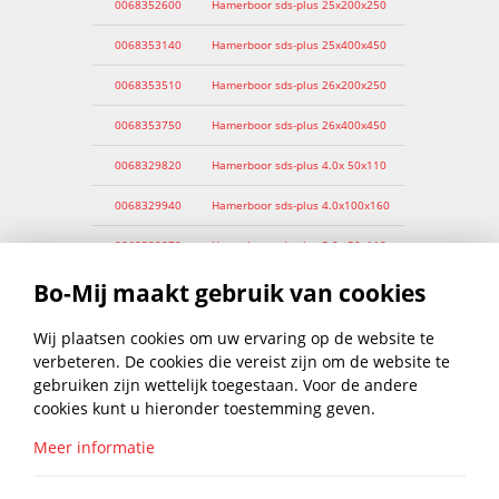
0068352600
Hamerboor sds-plus 25x200x250
0068353140
Hamerboor sds-plus 25x400x450
0068353510
Hamerboor sds-plus 26x200x250
0068353750
Hamerboor sds-plus 26x400x450
0068329820
Hamerboor sds-plus 4.0x 50x110
0068329940
Hamerboor sds-plus 4.0x100x160
0068330070
Hamerboor sds-plus 5.0x 50x110
Bo-Mij maakt gebruik van cookies
0068330190
Hamerboor sds-plus 5.0x100x160
0068330200
Hamerboor sds-plus 5.5x 50x110
Wij plaatsen cookies om uw ervaring op de website te
verbeteren. De cookies die vereist zijn om de website te
0068330560
Hamerboor sds-plus 6.0x 50x110
gebruiken zijn wettelijk toegestaan. Voor de andere
cookies kunt u hieronder toestemming geven.
0068330680
Hamerboor sds-plus 6.0x100x160
Meer informatie
0068330700
Hamerboor sds-plus 6.0x150x210
0068331000
Hamerboor sds-plus 6.5x100x160