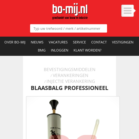
OVER BO-MIJ
NIEUWS
VACATURES
SERVICE
CONTACT
VESTIGINGEN
BMG
INLOGGEN
KLANT WORDEN?
BEVESTIGINGSMIDDELEN
VERANKERINGEN
/
INJECTIE VERANKERING
/
BLAASBALG PROFESSIONEEL