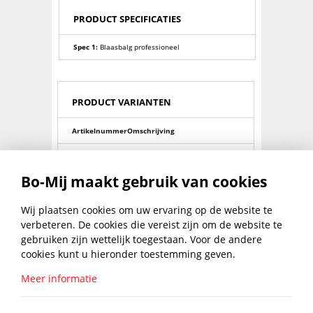
PRODUCT SPECIFICATIES
Spec 1:
Blaasbalg professioneel
PRODUCT VARIANTEN
Artikelnummer
Omschrijving
0009599230
Blaasbalg professioneel
Bo-Mij maakt gebruik van cookies
0009599250
Borstel professioneel 8-10mm
0009599270
Borstel professioneel 10-14mm
Wij plaatsen cookies om uw ervaring op de website te
verbeteren. De cookies die vereist zijn om de website te
0009599350
Kunststof injectiehuls PSM 8-50
gebruiken zijn wettelijk toegestaan. Voor de andere
cookies kunt u hieronder toestemming geven.
0009599370
Kunststof injectiehuls PSM10-M12-85
Meer informatie
0009599390
Kunststof injectiehuls PSM16-85
BLIJF UP TO DATE MET DE
0009598200
Mengtuit voor spuitanker phm