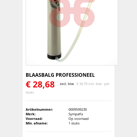
BLAASBALG PROFESSIONEEL
€
28,68
excl. btw
€
34,70 incl. btw
per
stuks
Artikelnummer:
0009599230
Merk:
Sympafix
Voorraad:
Op voorraad
Min. afname:
1 stuks