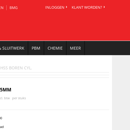
INLOGGEN
KLANT WORDEN?
EN
BMG
& SLUITWERK
PBM
CHEMIE
MEER
HSS BOREN CYL.
7.5MM
ncl. btw
per stuks
00
aad