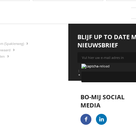
BLIJF UP TO DATE 
NIEUWSBRIEF
am (Spaklerweg)
gowaard
rden
:
*
BO-MIJ SOCIAL
MEDIA