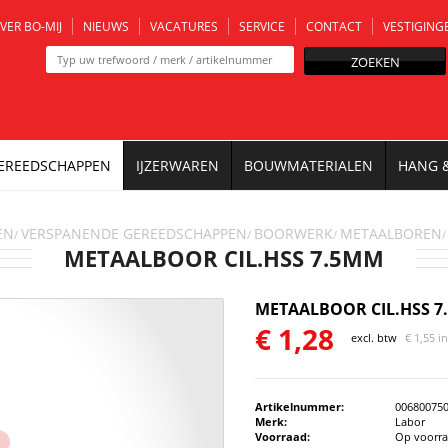
VER BO-MIJ
NIEUWS
VACATURES
SERVICE
CONTACT
VESTIGING
ZOEKEN
EREEDSCHAPPEN
IJZERWAREN
BOUWMATERIALEN
HANG 
EN
VERSPANENDE GEREEDSCHAPPEN
BOORWERK
METAALBOREN
/
/
/
/
METAALBOOR CIL.HSS 7.5MM
METAALBOOR CIL.HSS 
€
1,28
excl. btw
€
1,55 i
Artikelnummer:
00680075
Merk:
Labor
Voorraad:
Op voorr