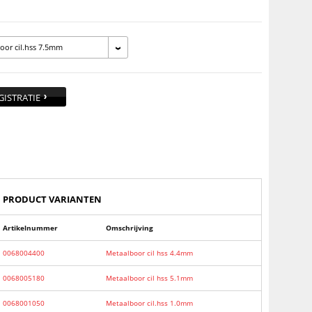
oor cil.hss 7.5mm
GISTRATIE
PRODUCT VARIANTEN
Artikelnummer
Omschrijving
0068004400
Metaalboor cil hss 4.4mm
0068005180
Metaalboor cil hss 5.1mm
0068001050
Metaalboor cil.hss 1.0mm