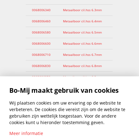
0068006340
Metaalboor cil.hss 6.3mm
0068006460
Metaalboor cil.hss 6.4mm
0068006580
Metaalboor cil.hss 6.5mm
0068006600
Metaalboor cil.hss 6.6mm
0068006710
Metaalboor cil.hss 6.7mm
0068006830
Metaalboor cil.hss 6.8mm
0068006950
Metaalboor cil.hss 6.9mm
Bo-Mij maakt gebruik van cookies
0068007010
Metaalboor cil.hss 7.0mm
0068007130
Metaalboor cil.hss 7.1mm
Wij plaatsen cookies om uw ervaring op de website te
verbeteren. De cookies die vereist zijn om de website te
0068007250
Metaalboor cil.hss 7.2mm
gebruiken zijn wettelijk toegestaan. Voor de andere
cookies kunt u hieronder toestemming geven.
0068007370
Metaalboor cil.hss 7.3mm
Meer informatie
0068007490
Metaalboor cil.hss 7.4mm