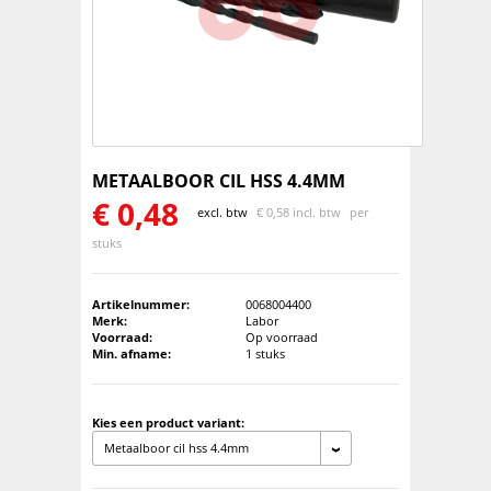
METAALBOOR CIL HSS 4.4MM
€
0,48
excl. btw
€
0,58 incl. btw
per
stuks
Artikelnummer:
0068004400
Merk:
Labor
Voorraad:
Op voorraad
Min. afname:
1 stuks
Kies een product variant:
Metaalboor cil hss 4.4mm