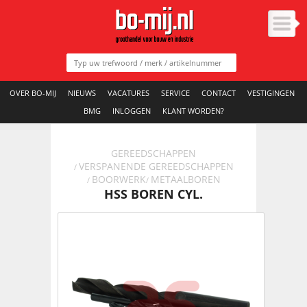
OVER BO-MIJ
NIEUWS
VACATURES
SERVICE
CONTACT
VESTIGINGEN
BMG
INLOGGEN
KLANT WORDEN?
GEREEDSCHAPPEN
VERSPANENDE GEREEDSCHAPPEN
/
BOORWERK
METAALBOREN
/
/
HSS BOREN CYL.