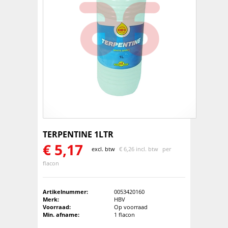
TERPENTINE 1LTR
€
5,17
excl. btw
€
6,26 incl. btw
per
flacon
Artikelnummer:
0053420160
Merk:
HBV
Voorraad:
Op voorraad
Min. afname:
1 flacon