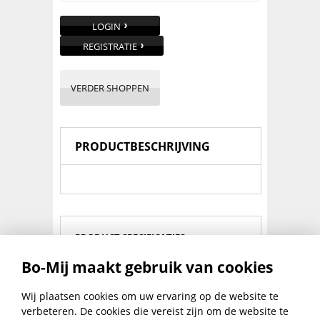
LOGIN
REGISTRATIE
VERDER SHOPPEN
PRODUCTBESCHRIJVING
PRODUCT SPECIFICATIES
Bo-Mij maakt gebruik van cookies
Inhoud:
1 Ltr
Toepassing:
Verdunnen/ontvetten etc
Wij plaatsen cookies om uw ervaring op de website te
verbeteren. De cookies die vereist zijn om de website te
Materiaalsoort:
Terpentine