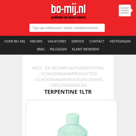
OVER BO-MIJ
NIEUWS
VACATURES
SERVICE
CONTACT
VESTIGINGEN
BMG
INLOGGEN
KLANT WORDEN?
KEET- EN BOUWPLAATSINRICHTING
SCHOONMAAKPRODUCTEN
/
SCHOONMAAKMIDDELEN DIVERS
/
OPLOSMIDDELEN
/
TERPENTINE 1LTR