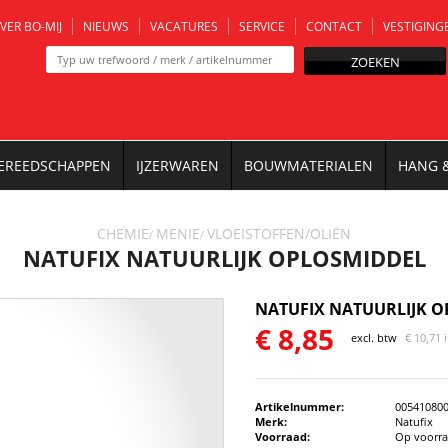
VER BO-MIJ
NIEUWS
VACATURES
SERVICE
CONTACT
VESTIGING
ZOEKEN
EREEDSCHAPPEN
IJZERWAREN
BOUWMATERIALEN
HANG 
CHEMIE
MENIE
VLOEISTOFFEN/OLIËN
/
/
NATUFIX NATUURLIJK OPLOSMIDDEL
NATUFIX NATUURLIJK 
€
8,85
excl. btw
€
10,71 
Artikelnummer:
00541080
Merk:
Natufix
Voorraad:
Op voorr