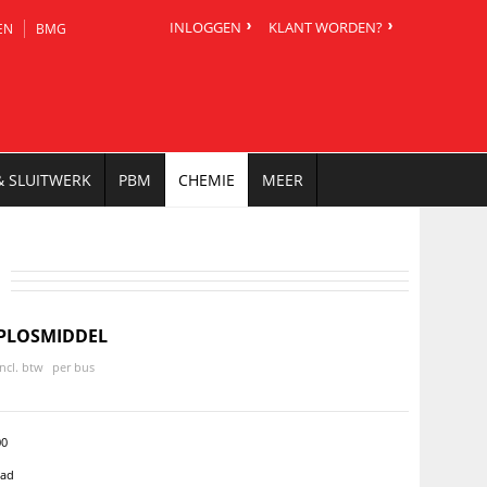
INLOGGEN
KLANT WORDEN?
EN
BMG
& SLUITWERK
PBM
CHEMIE
MEER
OPLOSMIDDEL
incl. btw
per bus
00
aad