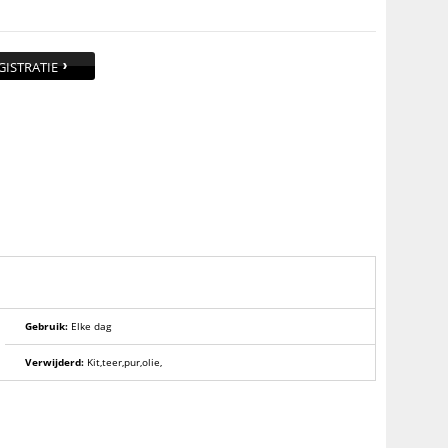
GISTRATIE
Gebruik:
Elke dag
Verwijderd:
Kit,teer,pur,olie,