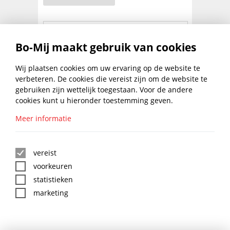
PRODUCTBESCHRIJVING
Bo-Mij maakt gebruik van cookies
Wij plaatsen cookies om uw ervaring op de website te
Binnenlatex voor wanden en plafonds, ook
geschikt voor vochtige ruimten. Gemakkelijk
verbeteren. De cookies die vereist zijn om de website te
verwerkbaar, schrobvast, weerbestendig en
gebruiken zijn wettelijk toegestaan. Voor de andere
reukarm. 4liter, kleur wit.
cookies kunt u hieronder toestemming geven.
Meer informatie
BLIJF UP TO DATE MET DE
BO-MIJ NIEUWSBRIEF
vereist
voorkeuren
statistieken
marketing
:
*
BO-MIJ SOCIAL MEDIA