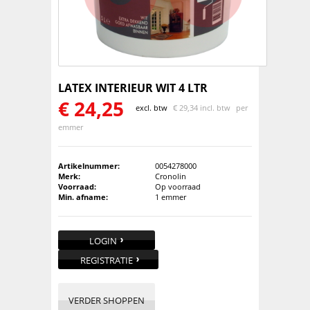
LATEX INTERIEUR WIT 4 LTR
€
24,25
excl. btw
€
29,34 incl. btw
per
emmer
Artikelnummer:
0054278000
Merk:
Cronolin
Voorraad:
Op voorraad
Min. afname:
1 emmer
LOGIN
REGISTRATIE
VERDER SHOPPEN