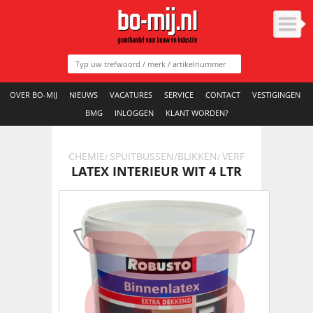
OVER BO-MIJ
NIEUWS
VACATURES
SERVICE
CONTACT
VESTIGINGEN
BMG
INLOGGEN
KLANT WORDEN?
CHEMIE
SPUITBUSSEN/BLIKKEN
VERF
/
/
LATEX INTERIEUR WIT 4 LTR