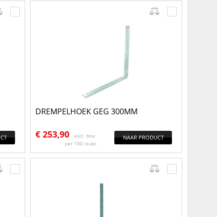
DREMPELHOEK GEG 300MM
€
253,90
excl. btw
CT
NAAR PRODUCT
per 100 stuks