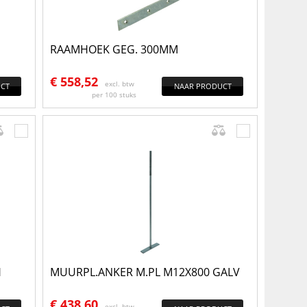
RAAMHOEK GEG. 300MM
€
558,52
excl. btw
CT
NAAR PRODUCT
per 100 stuks
H
MUURPL.ANKER M.PL M12X800 GALV
€
438,60
excl. btw