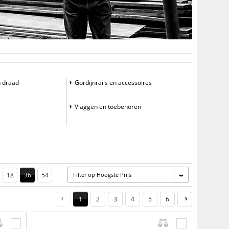
 draad
Gordijnrails en accessoires
Vlaggen en toebehoren
18
36
54
Filter op Hoogste Prijs
1
2
3
4
5
6