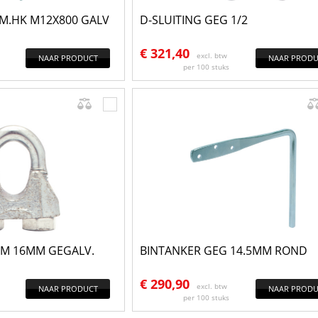
M.HK M12X800 GALV
D-SLUITING GEG 1/2
€
321,40
excl. btw
NAAR PRODUCT
NAAR PRODU
per 100 stuks
M 16MM GEGALV.
BINTANKER GEG 14.5MM ROND
€
290,90
excl. btw
NAAR PRODUCT
NAAR PRODU
per 100 stuks