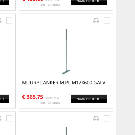
CT
NAAR PRODUCT
per 100 stuks
MUURPL.ANKER M.PL M12X600 GALV
€
365,75
excl. btw
CT
NAAR PRODUCT
per 100 stuks