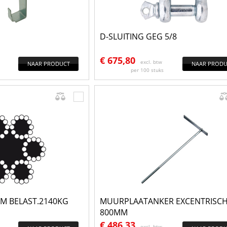
D-SLUITING GEG 5/8
€
675,80
excl. btw
NAAR PRODUCT
NAAR PRODU
per 100 stuks
M BELAST.2140KG
MUURPLAATANKER EXCENTRISC
800MM
€
486,33
excl. btw