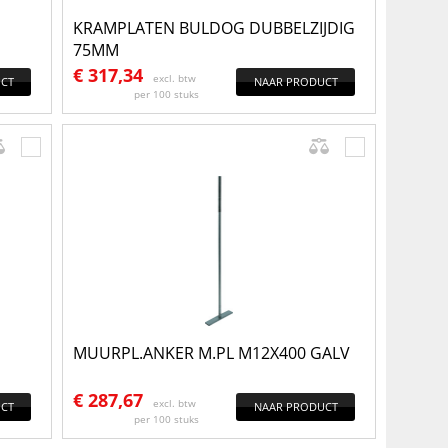
KRAMPLATEN BULDOG DUBBELZIJDIG
75MM
€
317,34
excl. btw
CT
NAAR PRODUCT
per 100 stuks
MUURPL.ANKER M.PL M12X400 GALV
€
287,67
excl. btw
CT
NAAR PRODUCT
per 100 stuks