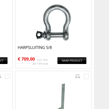
HARPSLUITING 5/8
€
709,00
excl. btw
CT
NAAR PRODUCT
per 100 stuks