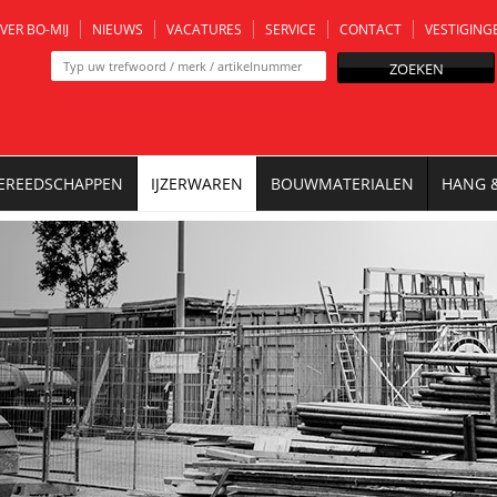
VER BO-MIJ
NIEUWS
VACATURES
SERVICE
CONTACT
VESTIGING
ZOEKEN
EREEDSCHAPPEN
IJZERWAREN
BOUWMATERIALEN
HANG 