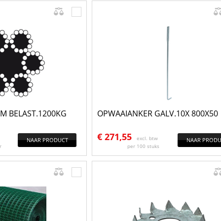
M BELAST.1200KG
OPWAAIANKER GALV.10X 800X50
€
271,55
excl. btw
NAAR PRODUCT
NAAR PRODU
r
per 100 stuks