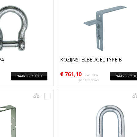
/4
KOZIJNSTELBEUGEL TYPE B
€
761,10
excl. btw
NAAR PRODUCT
NAAR PRODU
per 100 stuks