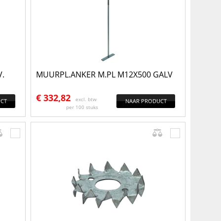
.
MUURPL.ANKER M.PL M12X500 GALV
€
332,82
excl. btw
CT
NAAR PRODUCT
per 100 stuks