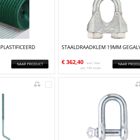
PLASTIFICEERD
STAALDRAADKLEM 19MM GEGALV
€
362,40
excl. btw
NAAR PRODUCT
NAAR PRODU
per 100 stuks