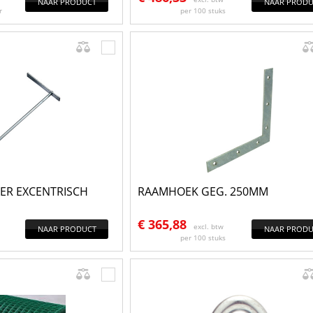
NAAR PRODUCT
NAAR PRODU
r
per 100 stuks
R EXCENTRISCH
RAAMHOEK GEG. 250MM
€
365,88
excl. btw
NAAR PRODUCT
NAAR PRODU
per 100 stuks