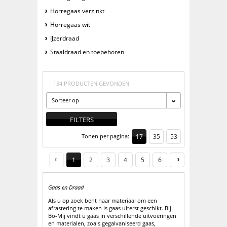
Horregaas verzinkt
Horregaas wit
IJzerdraad
Staaldraad en toebehoren
134 PRODUCTEN GEVONDEN
Sorteer op
FILTERS
Tonen per pagina:
17
35
53
1
2
3
4
5
6
Gaas en Draad
Als u op zoek bent naar materiaal om een
afrastering te maken is gaas uiterst geschikt. Bij
Bo-Mij vindt u gaas in verschillende uitvoeringen
en materialen, zoals gegalvaniseerd gaas,