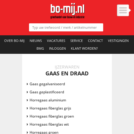
OVER BO-MIJ
NIEUWS
VACATURES
SERVICE
CONTACT
VESTIGINGEN
BMG
INLOGGEN
KLANT WORDEN?
IJZERWAREN
GAAS EN DRAAD
Gaas gegalvaniseerd
Gaas geplastificeerd
Horregaas aluminium
Horregaas fiberglas grijs
Horregaas fiberglas groen
Horregaas fiberglas wit
Horregaas groen