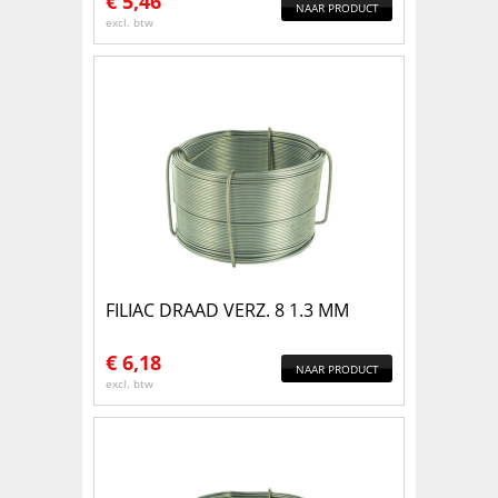
€
5,46
NAAR PRODUCT
excl. btw
FILIAC DRAAD VERZ. 8 1.3 MM
€
6,18
NAAR PRODUCT
excl. btw