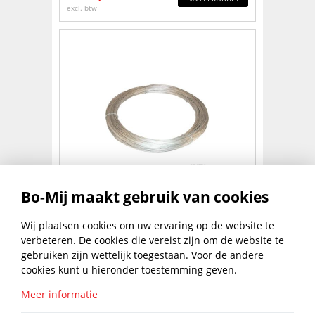
excl. btw
IJZERDR.GALV.NO 14 5KG 2,0MM
Bo-Mij maakt gebruik van cookies
€
20,59
Wij plaatsen cookies om uw ervaring op de website te
NAAR PRODUCT
excl. btw
verbeteren. De cookies die vereist zijn om de website te
gebruiken zijn wettelijk toegestaan. Voor de andere
1
2
3
4
5
6
cookies kunt u hieronder toestemming geven.
Meer informatie