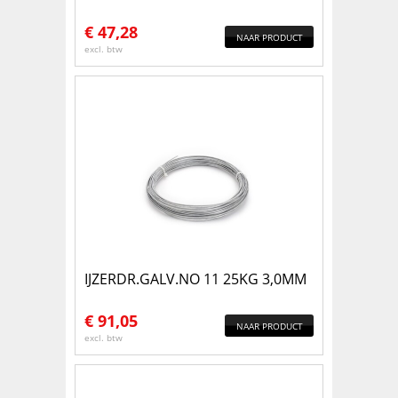
€
47,28
NAAR PRODUCT
excl. btw
IJZERDR.GALV.NO 11 25KG 3,0MM
€
91,05
NAAR PRODUCT
excl. btw