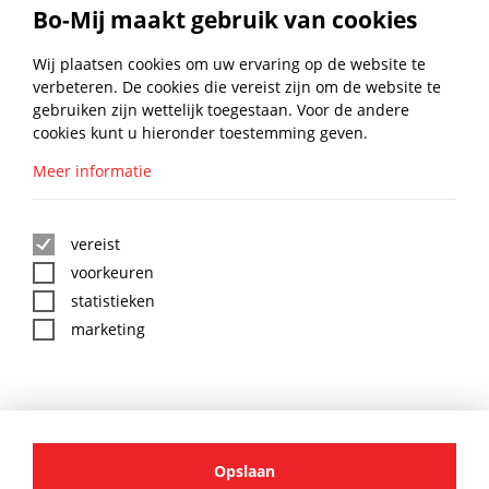
QBLADES ZAAGBLAD BI-METAAL
Bo-Mij maakt gebruik van cookies
28X60MM UN15 10+1ST
€
67,76
Wij plaatsen cookies om uw ervaring op de website te
NAAR PRODUCT
excl. btw
verbeteren. De cookies die vereist zijn om de website te
gebruiken zijn wettelijk toegestaan. Voor de andere
1
2
3
4
5
6
cookies kunt u hieronder toestemming geven.
Meer informatie
BLIJF UP TO DATE MET DE
BO-MIJ NIEUWSBRIEF
vereist
voorkeuren
statistieken
marketing
:
*
BO-MIJ SOCIAL MEDIA
AANMELDEN
Opslaan