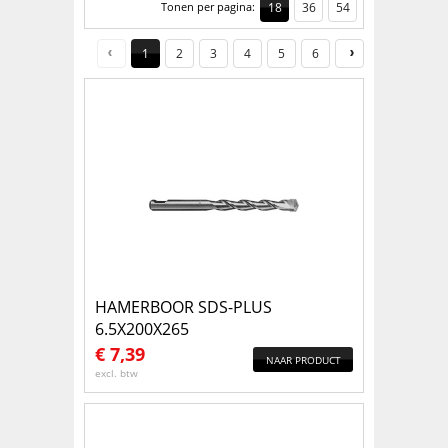
Tonen per pagina:
18
36
54
1
2
3
4
5
6
HAMERBOOR SDS-PLUS
6.5X200X265
€
7,39
NAAR PRODUCT
excl. btw