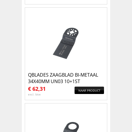
QBLADES ZAAGBLAD BI-METAAL
34X40MM UN03 10+1ST
€
62,31
NAAR PRODUCT
excl. btw