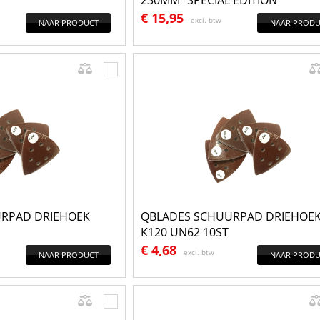
230MM "SPECIAL EDITION"
€
15,95
excl. btw
NAAR PRODUCT
NAAR PRODU
RPAD DRIEHOEK
QBLADES SCHUURPAD DRIEHOE
K120 UN62 10ST
€
4,68
excl. btw
NAAR PRODUCT
NAAR PRODU