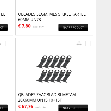
TEL
QBLADES SEGM. MES SIKKEL KARTEL
60MM UN73
€
7,80
excl. btw
CT
NAAR PRODUCT
QBLADES ZAAGBLAD BI-METAAL
28X60MM UN15 10+1ST
€
67,76
excl. btw
CT
NAAR PRODUCT