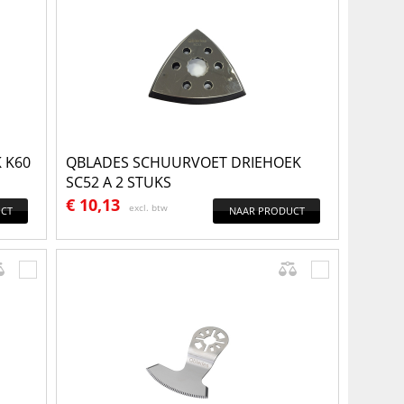
 K60
QBLADES SCHUURVOET DRIEHOEK
SC52 A 2 STUKS
€
10,13
excl. btw
CT
NAAR PRODUCT