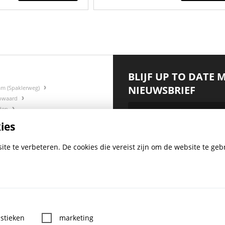
BLIJF UP TO DATE 
NIEUWSBRIEF
am (Spaklerweg)
gowaard
rden
ies
:
*
te te verbeteren. De cookies die vereist zijn om de website te gebr
BO-MIJ SOCIAL
MEDIA
istieken
marketing