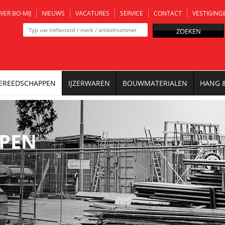
VER BO-MIJ
NIEUWS
VACATURES
SERVICE
CONTACT
VESTIGING
ZOEKEN
EREEDSCHAPPEN
IJZERWAREN
BOUWMATERIALEN
HANG 
PEN