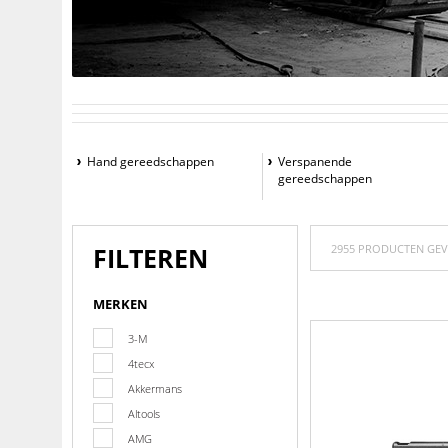
Hand gereedschappen
Verspanende
gereedschappen
FILTEREN
2955 PRODUCTEN GE
MERKEN
3-M
4tecx
Akkermans
Altools
AMG