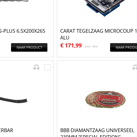
-PLUS 6.5X200X265
CARAT TEGELZAAG MICROCOUP 
ALU
€
171,99
excl. btw
NAAR PRODUCT
NAAR PRODU
ERBAR
BBB DIAMANTZAAG UNIVERSEEL