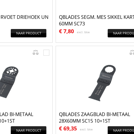
RVOET DRIEHOEK UN
QBLADES SEGM. MES SIKKEL KAR
60MM SC73
€
7,80
excl. btw
NAAR PRODUCT
NAAR PRODU
LAD BI-METAAL
QBLADES ZAAGBLAD BI-METAAL
10+1ST
28X60MM SC15 10+1ST
€
69,35
excl. btw
NAAR PRODUCT
NAAR PRODU