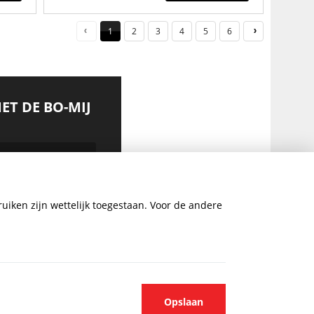
1
2
3
4
5
6
MET DE BO-MIJ
uiken zijn wettelijk toegestaan. Voor de andere
AANMELDEN
Opslaan