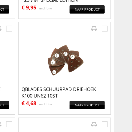
125MM "SPECIAL EDITION"
€
9,95
excl. btw
CT
NAAR PRODUCT
K
QBLADES SCHUURPAD DRIEHOEK
K100 UN62 10ST
€
4,68
excl. btw
CT
NAAR PRODUCT