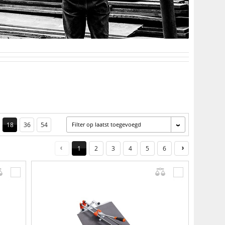
18
36
54
Filter op laatst toegevoegd
1
2
3
4
5
6