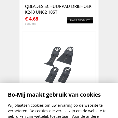
QBLADES SCHUURPAD DRIEHOEK
K240 UN62 10ST
€
4,68
NAAR PRODUCT
excl. btw
QBLADES SET BI-METAAL UN92
Bo-Mij maakt gebruik van cookies
€
22,58
Wij plaatsen cookies om uw ervaring op de website te
NAAR PRODUCT
excl. btw
verbeteren. De cookies die vereist zijn om de website te
gebruiken zijn wettelijk toegestaan. Voor de andere