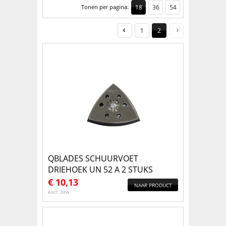
Tonen per pagina:
18
36
54
1
2
QBLADES SCHUURVOET
DRIEHOEK UN 52 A 2 STUKS
€
10,13
NAAR PRODUCT
excl. btw