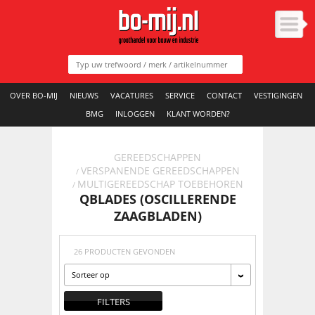
OVER BO-MIJ
NIEUWS
VACATURES
SERVICE
CONTACT
VESTIGINGEN
BMG
INLOGGEN
KLANT WORDEN?
GEREEDSCHAPPEN
VERSPANENDE GEREEDSCHAPPEN
/
MULTIGEREEDSCHAP TOEBEHOREN
/
QBLADES (OSCILLERENDE
ZAAGBLADEN)
26 PRODUCTEN GEVONDEN
Sorteer op
FILTERS