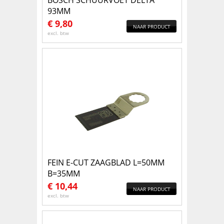
BOSCH SCHUURVOET DELTA
93MM
€
9,80
NAAR PRODUCT
excl. btw
FEIN E-CUT ZAAGBLAD L=50MM
B=35MM
€
10,44
NAAR PRODUCT
excl. btw