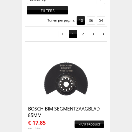
FILTERS
Tonen per pagina:
18
36
54
1
2
3
BOSCH BIM SEGMENTZAAGBLAD
85MM
€
17,85
NAAR PRODUCT
excl. btw