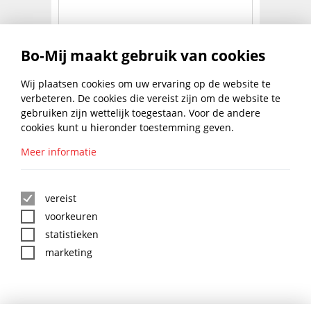
BOSCH BIM INVALZAAGBLAD
Bo-Mij maakt gebruik van cookies
32X40MM
€
13,29
Wij plaatsen cookies om uw ervaring op de website te
NAAR PRODUCT
excl. btw
verbeteren. De cookies die vereist zijn om de website te
gebruiken zijn wettelijk toegestaan. Voor de andere
1
2
3
cookies kunt u hieronder toestemming geven.
Meer informatie
BLIJF UP TO DATE MET DE
BO-MIJ NIEUWSBRIEF
vereist
voorkeuren
statistieken
marketing
:
*
BO-MIJ SOCIAL MEDIA
AANMELDEN