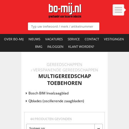
OVER BO-MIJ
NIEUWS
VACATURES
SERVICE
CONTACT
VESTIGINGEN
BMG
INLOGGEN
KLANT WORDEN?
GEREEDSCHAPPEN
VERSPANENDE GEREEDSCHAPPEN
/
MULTIGEREEDSCHAP
TOEBEHOREN
Bosch BIM Invalzaagblad
Qblades (oscillerende zaagbladen)
44 PRODUCTEN GEVONDEN
Sorteer op