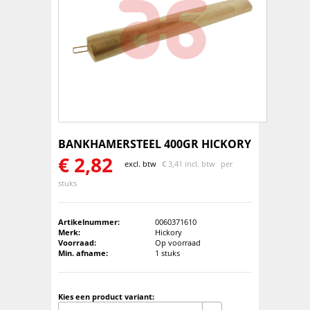
BANKHAMERSTEEL 400GR HICKORY
€
2,82
excl. btw
€
3,41 incl. btw
per
stuks
Artikelnummer:
0060371610
Merk:
Hickory
Voorraad:
Op voorraad
Min. afname:
1 stuks
Kies een product variant: