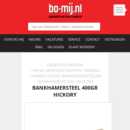
OVER BO-MIJ
NIEUWS
VACATURES
SERVICE
CONTACT
VESTIGINGEN
BMG
INLOGGEN
KLANT WORDEN?
GEREEDSCHAPPEN
HAND GEREEDSCHAPPEN
HAMERS
/
/
HAMERSTELEN
BANKHAMERSTELEN
/
/
BANKHAMERSTEEL HICKORY
/
BANKHAMERSTEEL 400GR
HICKORY