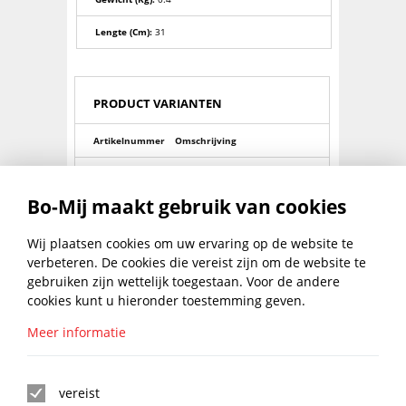
Lengte (cm):
31
PRODUCT VARIANTEN
Artikelnummer
Omschrijving
0060372640
Bankhamersteel 1500gr hickory
Bo-Mij maakt gebruik van cookies
0060372880
Bankhamersteel 2000gr hickory
0060371610
Bankhamersteel 400gr hickory
Wij plaatsen cookies om uw ervaring op de website te
verbeteren. De cookies die vereist zijn om de website te
0060371850
Bankhamersteel 500gr hickory
gebruiken zijn wettelijk toegestaan. Voor de andere
cookies kunt u hieronder toestemming geven.
0060372030
Bankhamersteel 600gr hickory
Meer informatie
BLIJF UP TO DATE MET DE
BO-MIJ NIEUWSBRIEF
vereist