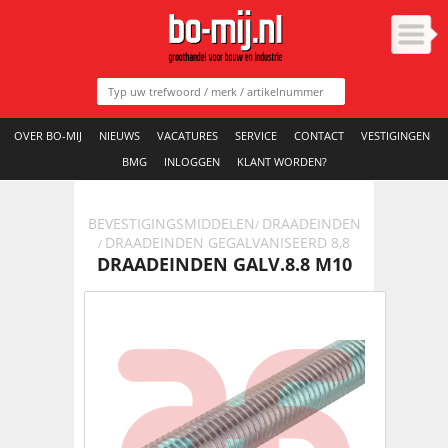
OVER BO-MIJ
NIEUWS
VACATURES
SERVICE
CONTACT
VESTIGINGEN
BMG
INLOGGEN
KLANT WORDEN?
BEVESTIGINGSMIDDELEN
DRAADEINDEN
/
DRAADEINDEN GEGALVANISEERD 8,8
/
DRAADEINDEN GALV.8.8 M10