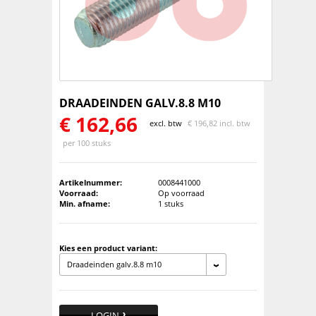
DRAADEINDEN GALV.8.8 M10
€
162,66
excl. btw
€
196,82 incl. btw
per 100 stuks
Artikelnummer:
0008441000
Voorraad:
Op voorraad
Min. afname:
1 stuks
Kies een product variant:
Draadeinden galv.8.8 m10
LOGIN