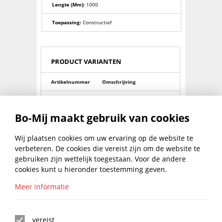
Lengte (mm):
1000
Toepassing:
Constructief
PRODUCT VARIANTEN
Artikelnummer
Omschrijving
0008441000
Draadeinden galv.8.8 m10
Bo-Mij maakt gebruik van cookies
0008441230
Draadeinden galv.8.8 m12
0008441600
Draadeinden galv.8.8 m16
Wij plaatsen cookies om uw ervaring op de website te
verbeteren. De cookies die vereist zijn om de website te
0008442020
Draadeinden galv.8.8 m20
gebruiken zijn wettelijk toegestaan. Voor de andere
cookies kunt u hieronder toestemming geven.
0008442400
Draadeinden galv.8.8 m24
Meer informatie
0008443050
Draadeinden galv.8.8 m30
BLIJF UP TO DATE MET DE
0008440680
Draadeinden galv.8.8 m6
BO-MIJ NIEUWSBRIEF
vereist