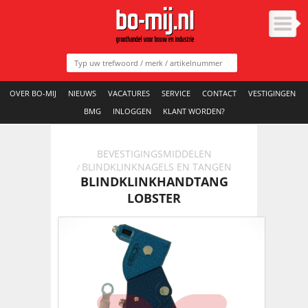
OVER BO-MIJ
NIEUWS
VACATURES
SERVICE
CONTACT
VESTIGINGEN
BMG
INLOGGEN
KLANT WORDEN?
BEVESTIGINGSMIDDELEN
BLINDKLINKNAGELS EN TANGEN
/
BLINDKLINKHANDTANG
LOBSTER