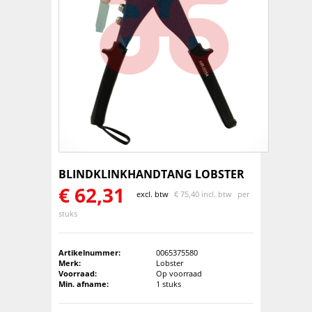
BLINDKLINKHANDTANG LOBSTER
€
62,31
excl. btw
€
75,40 incl. btw
per
stuks
Artikelnummer:
0065375580
Merk:
Lobster
Voorraad:
Op voorraad
Min. afname:
1 stuks