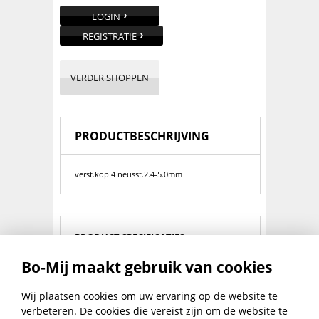
LOGIN
REGISTRATIE
VERDER SHOPPEN
PRODUCTBESCHRIJVING
verst.kop 4 neusst.2.4-5.0mm
PRODUCT SPECIFICATIES
Bo-Mij maakt gebruik van cookies
Bijzonderheid:
verstelbare kop
Te Verwerken Diameters:
2.4-4.8
Wij plaatsen cookies om uw ervaring op de website te
verbeteren. De cookies die vereist zijn om de website te
Leveromvang:
4 neusstukken