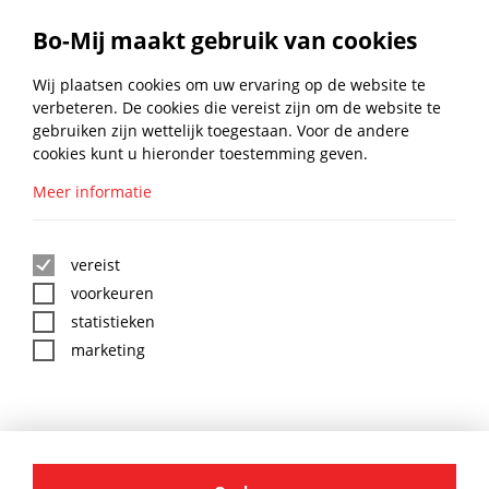
BISON TEGELKIT 7.0KILO
Bo-Mij maakt gebruik van cookies
€
26,65
Wij plaatsen cookies om uw ervaring op de website te
NAAR PRODUCT
excl. btw
verbeteren. De cookies die vereist zijn om de website te
gebruiken zijn wettelijk toegestaan. Voor de andere
1
2
cookies kunt u hieronder toestemming geven.
Meer informatie
BLIJF UP TO DATE MET DE
BO-MIJ NIEUWSBRIEF
vereist
voorkeuren
statistieken
marketing
:
*
BO-MIJ SOCIAL MEDIA
AANMELDEN