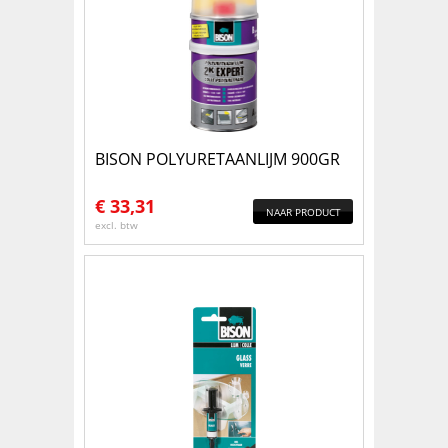
BISON POLYURETAANLIJM 900GR
€
33,31
NAAR PRODUCT
excl. btw