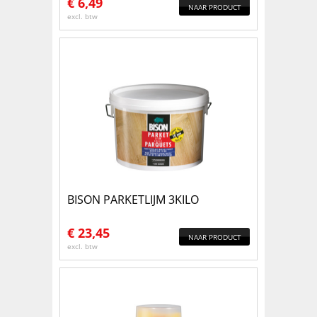
€
6,49
NAAR PRODUCT
excl. btw
BISON PARKETLIJM 3KILO
€
23,45
NAAR PRODUCT
excl. btw