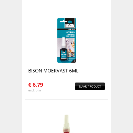
BISON MOERVAST 6ML
€
6,79
NAAR PRODUCT
excl. btw