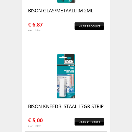
BISON GLAS/METAALLIJM 2ML
€
6,87
NAAR PRODUCT
excl. btw
BISON KNEEDB. STAAL 17GR STRIP
€
5,00
NAAR PRODUCT
excl. btw