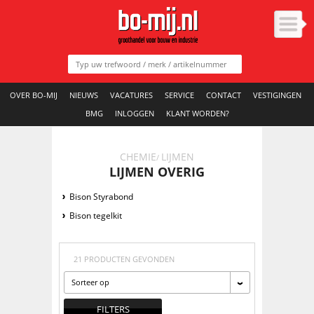
OVER BO-MIJ
NIEUWS
VACATURES
SERVICE
CONTACT
VESTIGINGEN
BMG
INLOGGEN
KLANT WORDEN?
CHEMIE
LIJMEN
/
LIJMEN OVERIG
Bison Styrabond
Bison tegelkit
21 PRODUCTEN GEVONDEN
Sorteer op
FILTERS