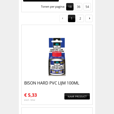
Tonen per pagina:
18
36
54
1
2
BISON HARD PVC LIJM 100ML
€
5,33
NAAR PRODUCT
excl. btw