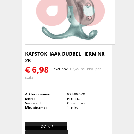
KAPSTOKHAAK DUBBEL HERM NR
28
€
6,98
excl. btw
€
8,45 incl. btw
per
stuks
Artikelnummer:
0038902840
Merk:
Hermeta
Voorraad:
Op voorraad
Min. afname:
1 stuks
LOGIN