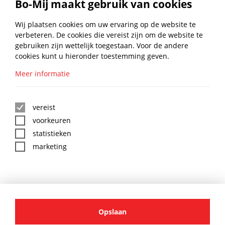
Bo-Mij maakt gebruik van cookies
Lengte (mm):
100
Diepte (mm):
90
Wij plaatsen cookies om uw ervaring op de website te
verbeteren. De cookies die vereist zijn om de website te
Model:
Dubbel
gebruiken zijn wettelijk toegestaan. Voor de andere
cookies kunt u hieronder toestemming geven.
Montage D.m.v:
4 schroefgaten
Meer informatie
BLIJF UP TO DATE MET DE
BO-MIJ NIEUWSBRIEF
vereist
voorkeuren
statistieken
marketing
:
*
BO-MIJ SOCIAL MEDIA
AANMELDEN
Opslaan