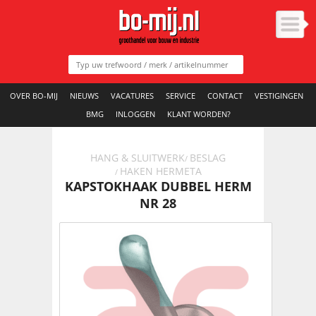
OVER BO-MIJ
NIEUWS
VACATURES
SERVICE
CONTACT
VESTIGINGEN
BMG
INLOGGEN
KLANT WORDEN?
HANG & SLUITWERK
BESLAG
/
HAKEN HERMETA
/
KAPSTOKHAAK DUBBEL HERM
NR 28