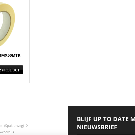
MMX50MTR
R PRODUCT
BLIJF UP TO DATE 
NIEUWSBRIEF
am (Spaklerweg)
gowaard