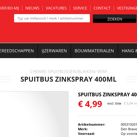
VER BO-MIJ
NIEUWS
VACATURES
SERVICE
CONTACT
VESTIGING
ZOEKEN
EREEDSCHAPPEN
IJZERWAREN
BOUWMATERIALEN
HANG 
CHEMIE
SPUITBUSSEN/BLIKKEN
VERF
/
/
SPUITBUS ZINKSPRAY 400ML
SPUITBUS ZINKSPRAY 4
€
4,99
excl. btw
€
6,04 i
Artikelnummer:
00531920
Merk:
Den Brav
Voorraad:
Op voorr