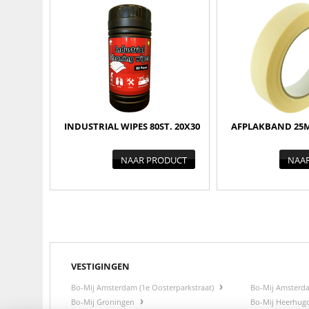
INDUSTRIAL WIPES 80ST. 20X30
AFPLAKBAND 25
NAAR PRODUCT
NAA
VESTIGINGEN
Bo-Mij Amsterdam (1e Oosterparkstraat)
Bo-Mij Amsterd
Bo-Mij Groningen
Bo-Mij Heerhu