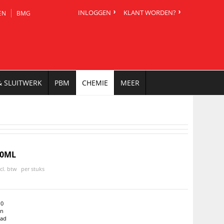
INLOGGEN
KLANT WORDEN?
EN
BMG
& SLUITWERK
PBM
CHEMIE
MEER
00ML
ncl. btw
per stuks
10
en
aad