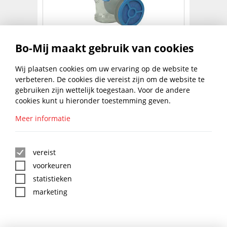
FILTSCHIJFJES V.RESP. MASKER
Bo-Mij maakt gebruik van cookies
€
0,86
Wij plaatsen cookies om uw ervaring op de website te
NAAR PRODUCT
excl. btw
verbeteren. De cookies die vereist zijn om de website te
gebruiken zijn wettelijk toegestaan. Voor de andere
1
cookies kunt u hieronder toestemming geven.
Meer informatie
BLIJF UP TO DATE MET DE
BO-MIJ NIEUWSBRIEF
vereist
voorkeuren
statistieken
marketing
:
*
BO-MIJ SOCIAL MEDIA