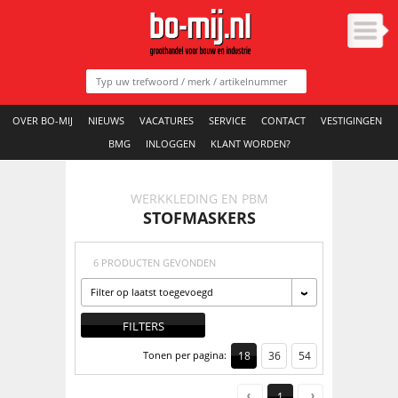
OVER BO-MIJ
NIEUWS
VACATURES
SERVICE
CONTACT
VESTIGINGEN
BMG
INLOGGEN
KLANT WORDEN?
WERKKLEDING EN PBM
STOFMASKERS
6 PRODUCTEN GEVONDEN
Filter op laatst toegevoegd
FILTERS
Tonen per pagina:
18
36
54
1