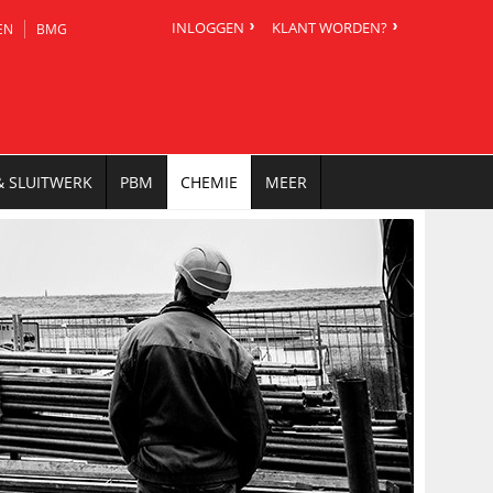
INLOGGEN
KLANT WORDEN?
EN
BMG
& SLUITWERK
PBM
CHEMIE
MEER