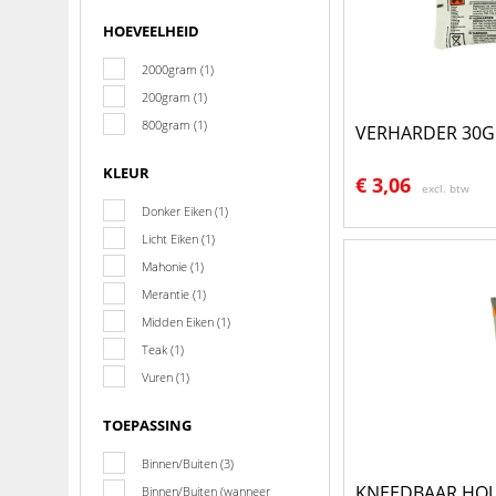
HOEVEELHEID
2000gram (1)
200gram (1)
800gram (1)
VERHARDER 30
KLEUR
€
3,06
excl. btw
Donker Eiken (1)
Licht Eiken (1)
Mahonie (1)
Merantie (1)
Midden Eiken (1)
Teak (1)
Vuren (1)
TOEPASSING
Binnen/Buiten (3)
KNEEDBAAR HOU
Binnen/Buiten (wanneer