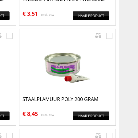
€
3,51
excl. btw
CT
NAAR PRODUCT
STAALPLAMUUR POLY 200 GRAM
€
8,45
excl. btw
CT
NAAR PRODUCT