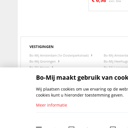
€
6,98
excl. btw
VESTIGINGEN
Bo-Mij Amsterdam (1e Oosterparkstraat)
Bo-Mij Amsterd
Bo-Mij Groningen
Bo-Mij Heerhu
Bo-Mij Hoorn
Bo-Mij Leeuwa
Bo-Mij Zwaag
Bo-Mij maakt gebruik van cook
Wij plaatsen cookies om uw ervaring op de websi
cookies kunt u hieronder toestemming geven.
Meer informatie