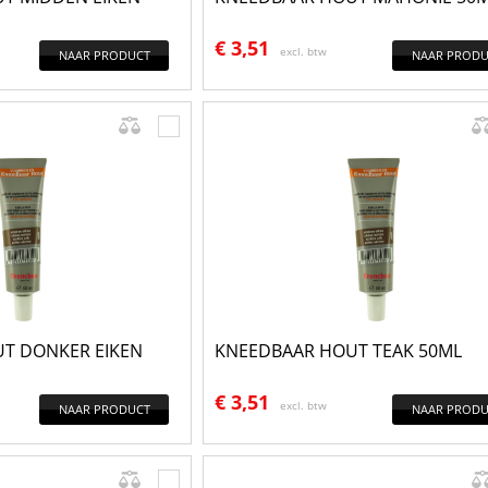
€
3,51
excl. btw
NAAR PRODUCT
NAAR PRODU
T DONKER EIKEN
KNEEDBAAR HOUT TEAK 50ML
€
3,51
excl. btw
NAAR PRODUCT
NAAR PRODU