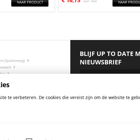
€
16,75
excl. btw
NAAR PRODUCT
NAAR PRODU
BLIJF UP TO DATE 
NIEUWSBRIEF
am (Spaklerweg)
gowaard
rden
ies
:
*
te te verbeteren. De cookies die vereist zijn om de website te gebr
BO-MIJ SOCIAL
MEDIA