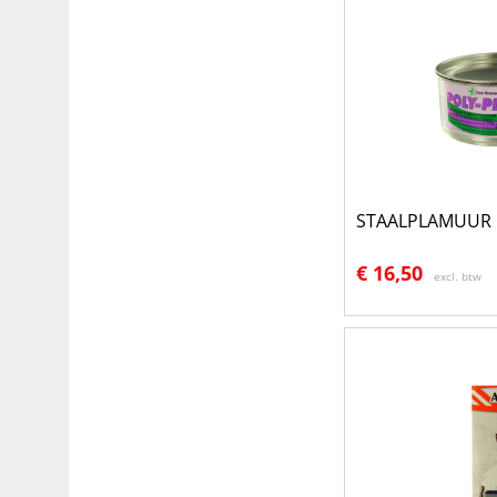
STAALPLAMUUR P
€
16,50
excl. btw