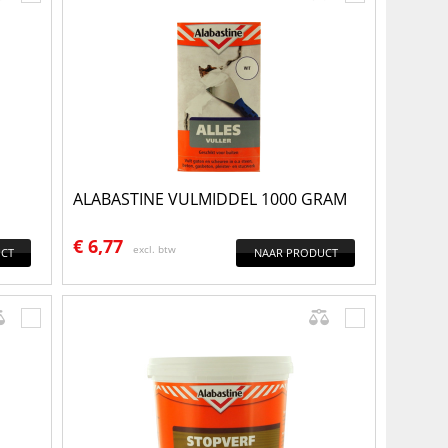
ALABASTINE VULMIDDEL 1000 GRAM
€
6,77
excl. btw
CT
NAAR PRODUCT