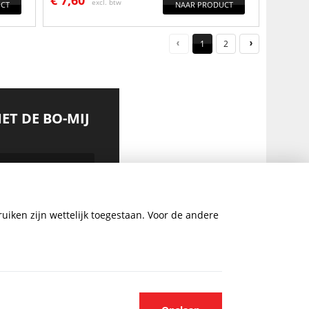
€
7,60
excl. btw
CT
NAAR PRODUCT
1
2
MET DE BO-MIJ
uiken zijn wettelijk toegestaan. Voor de andere
AANMELDEN