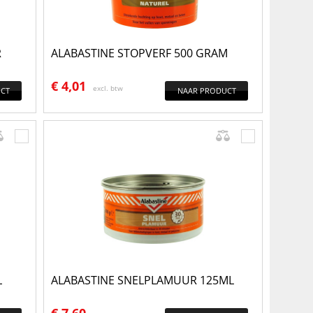
R
ALABASTINE STOPVERF 500 GRAM
€
4,01
excl. btw
CT
NAAR PRODUCT
L
ALABASTINE SNELPLAMUUR 125ML