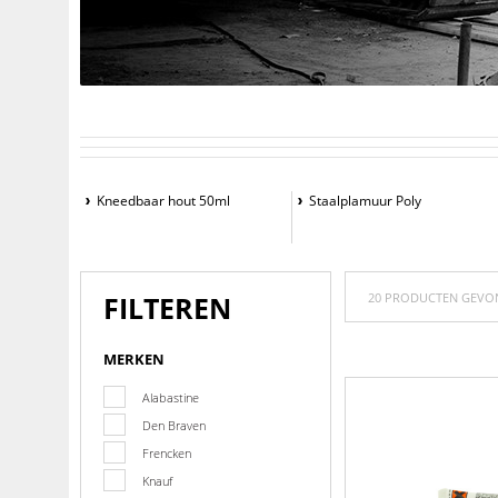
Kneedbaar hout 50ml
Staalplamuur Poly
FILTEREN
20 PRODUCTEN GEVO
MERKEN
Alabastine
Den Braven
Frencken
Knauf