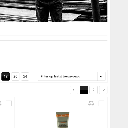
18
36
54
Filter op laatst toegevoegd
1
2