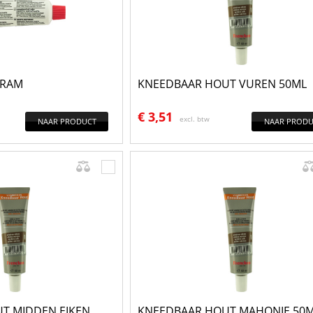
GRAM
KNEEDBAAR HOUT VUREN 50ML
€
3,51
excl. btw
NAAR PRODUCT
NAAR PRODU
T MIDDEN EIKEN
KNEEDBAAR HOUT MAHONIE 50