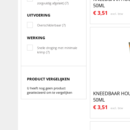
zorgvuldig afgelakt) (7)
50ML
€
3,51
excl. btw
UITVOERING
Overschilderbaar (7)
WERKING
Snelle droging met minimale
krimp (7)
PRODUCT VERGELIJKEN
U heeft nog geen product
geselecteerd om te vergelijken
KNEEDBAAR HOU
50ML
€
3,51
excl. btw