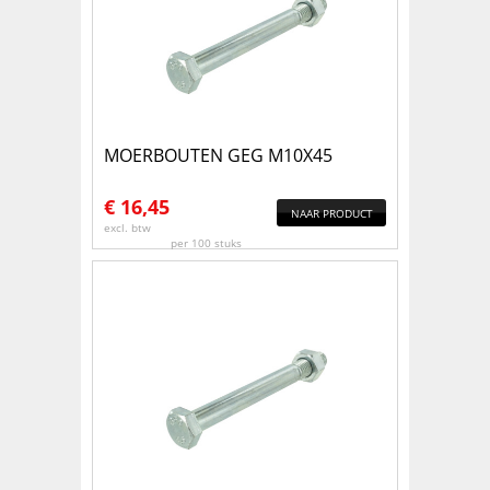
MOERBOUTEN GEG M10X45
€
16,45
NAAR PRODUCT
excl. btw
per 100 stuks