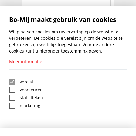
MOERBOUTEN GEG M10X140
Bo-Mij maakt gebruik van cookies
€
80,19
Wij plaatsen cookies om uw ervaring op de website te
NAAR PRODUCT
excl. btw
verbeteren. De cookies die vereist zijn om de website te
per 100 stuks
gebruiken zijn wettelijk toegestaan. Voor de andere
2
3
4
5
6
7
cookies kunt u hieronder toestemming geven.
Meer informatie
BLIJF UP TO DATE MET DE
BO-MIJ NIEUWSBRIEF
vereist
voorkeuren
statistieken
marketing
:
*
BO-MIJ SOCIAL MEDIA
AANMELDEN