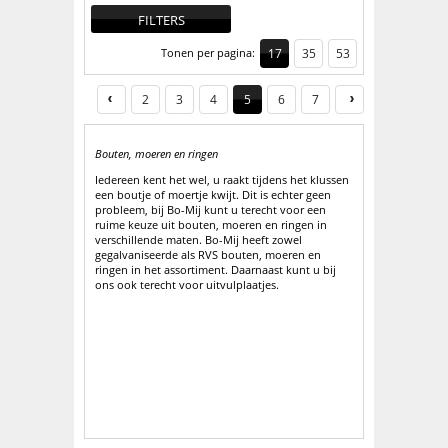
FILTERS
Tonen per pagina:
17
35
53
2
3
4
5
6
7
Bouten, moeren en ringen
Iedereen kent het wel, u raakt tijdens het klussen
een boutje of moertje kwijt. Dit is echter geen
probleem, bij Bo-Mij kunt u terecht voor een
ruime keuze uit bouten, moeren en ringen in
verschillende maten. Bo-Mij heeft zowel
gegalvaniseerde als RVS bouten, moeren en
ringen in het assortiment. Daarnaast kunt u bij
ons ook terecht voor uitvulplaatjes.