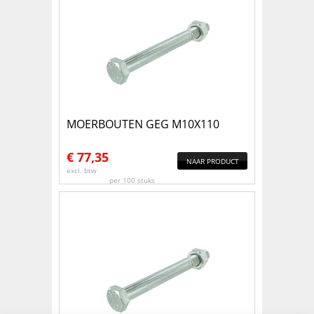
MOERBOUTEN GEG M10X110
€
77,35
NAAR PRODUCT
excl. btw
per 100 stuks