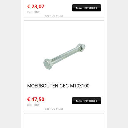
€
23,07
NAAR PRODUCT
excl. btw
per 100 stuks
MOERBOUTEN GEG M10X100
€
47,50
NAAR PRODUCT
excl. btw
per 100 stuks