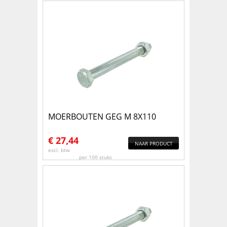
MOERBOUTEN GEG M 8X110
€
27,44
NAAR PRODUCT
excl. btw
per 100 stuks