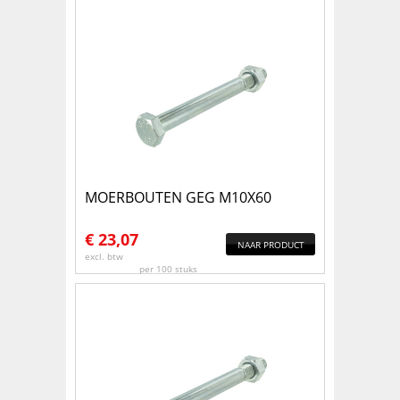
MOERBOUTEN GEG M10X60
€
23,07
NAAR PRODUCT
excl. btw
per 100 stuks