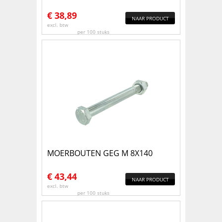
€
38,89
NAAR PRODUCT
excl. btw
per 100 stuks
MOERBOUTEN GEG M 8X140
€
43,44
NAAR PRODUCT
excl. btw
per 100 stuks