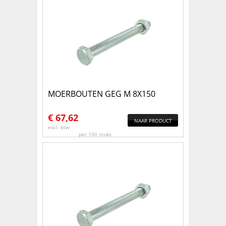
MOERBOUTEN GEG M 8X150
€
67,62
NAAR PRODUCT
excl. btw
per 100 stuks