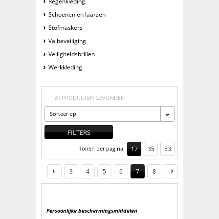
Regenkleding
Schoenen en laarzen
Stofmaskers
Valbeveiliging
Veiligheidsbrillen
Werkkleding
130 PRODUCTEN GEVONDEN
Sorteer op
FILTERS
Tonen per pagina:
17
35
53
3
4
5
6
7
8
Persoonlijke beschermingsmiddelen