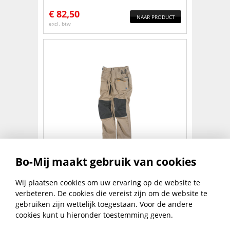
€
82,50
NAAR PRODUCT
excl. btw
WERKBROEK MT.56
Bo-Mij maakt gebruik van cookies
€
82,50
Wij plaatsen cookies om uw ervaring op de website te
NAAR PRODUCT
excl. btw
verbeteren. De cookies die vereist zijn om de website te
gebruiken zijn wettelijk toegestaan. Voor de andere
3
4
5
6
7
8
cookies kunt u hieronder toestemming geven.