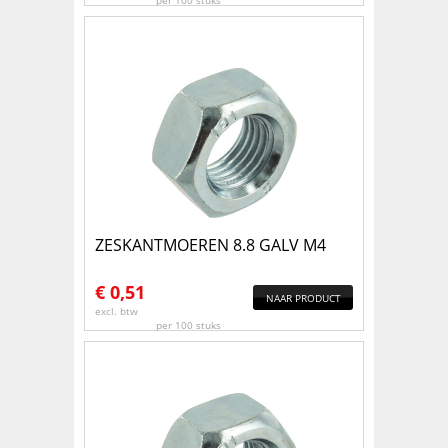
per 100 stuks
ZESKANTMOEREN 8.8 GALV M4
€
0,51
NAAR PRODUCT
excl. btw
per 100 stuks