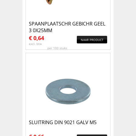
SPAANPLAATSCHR GEBICHR GEEL
3 0X25MM
€
0,64
NAAR PRODUCT
excl. btw
per 100 stuks
SLUITRING DIN 9021 GALV M5