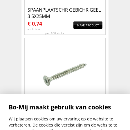
SPAANPLAATSCHR GEBICHR GEEL
3 5X25MM
€
0,74
NAAR PRODUCT
excl. btw
per 100 stuks
SPAANPLAATSCHR PKK 3X13
Bo-Mij maakt gebruik van cookies
€
0,74
Wij plaatsen cookies om uw ervaring op de website te
NAAR PRODUCT
excl. btw
verbeteren. De cookies die vereist zijn om de website te
per 100 stuks