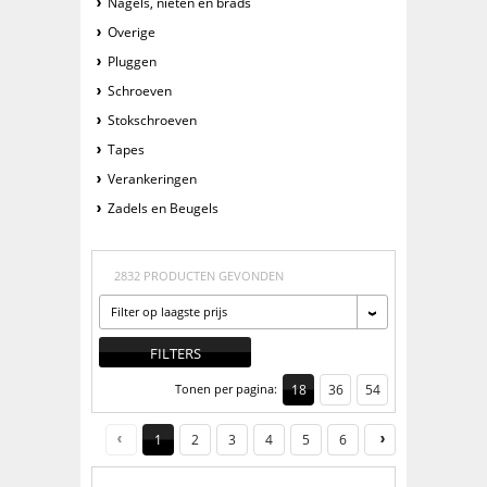
Nagels, nieten en brads
Overige
Pluggen
Schroeven
Stokschroeven
Tapes
Verankeringen
Zadels en Beugels
2832 PRODUCTEN GEVONDEN
Filter op laagste prijs
FILTERS
Tonen per pagina:
18
36
54
1
2
3
4
5
6