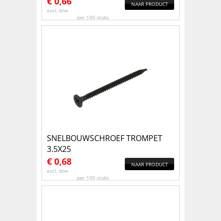
€
0,66
NAAR PRODUCT
excl. btw
per 100 stuks
SNELBOUWSCHROEF TROMPET
3.5X25
€
0,68
NAAR PRODUCT
excl. btw
per 100 stuks