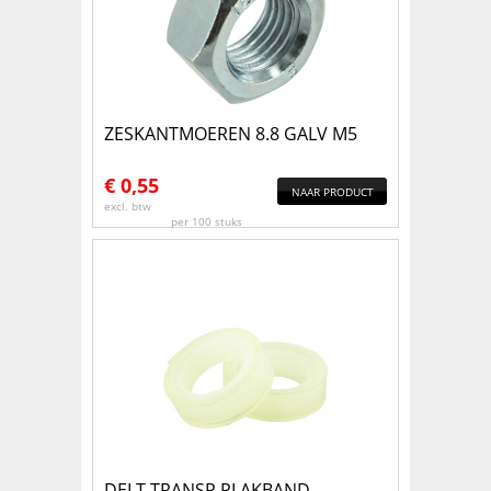
ZESKANTMOEREN 8.8 GALV M5
€
0,55
NAAR PRODUCT
excl. btw
per 100 stuks
DELT.TRANSP.PLAKBAND