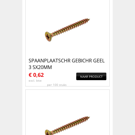
SPAANPLAATSCHR GEBICHR GEEL
3 5X20MM
€
0,62
NAAR PRODUCT
excl. btw
per 100 stuks