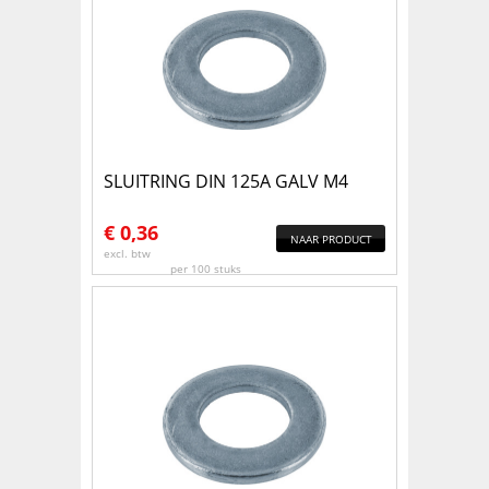
SLUITRING DIN 125A GALV M4
€
0,36
NAAR PRODUCT
excl. btw
per 100 stuks