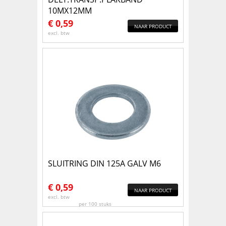
10MX12MM
€
0,59
NAAR PRODUCT
excl. btw
SLUITRING DIN 125A GALV M6
€
0,59
NAAR PRODUCT
excl. btw
per 100 stuks