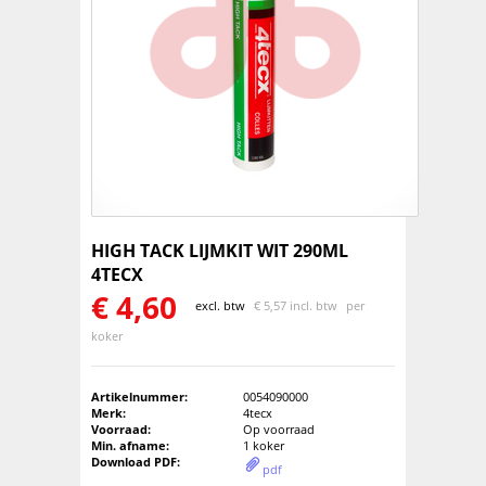
HIGH TACK LIJMKIT WIT 290ML
4TECX
€
4,60
excl. btw
€
5,57 incl. btw
per
koker
Artikelnummer:
0054090000
Merk:
4tecx
Voorraad:
Op voorraad
Min. afname:
1 koker
Download PDF:
pdf