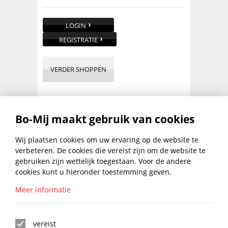
LOGIN
REGISTRATIE
VERDER SHOPPEN
PRODUCTBESCHRIJVING
Bo-Mij maakt gebruik van cookies
HIGH TACK WIT 290ML 4TECX
Wij plaatsen cookies om uw ervaring op de website te
verbeteren. De cookies die vereist zijn om de website te
gebruiken zijn wettelijk toegestaan. Voor de andere
...
lees meer
cookies kunt u hieronder toestemming geven.
Meer informatie
BLIJF UP TO DATE MET DE
BO-MIJ NIEUWSBRIEF
vereist