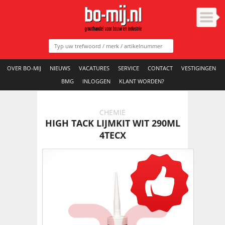
OVER BO-MIJ
NIEUWS
VACATURES
SERVICE
CONTACT
VESTIGINGEN
BMG
INLOGGEN
KLANT WORDEN?
CHEMIE
HIGH TACK LIJMKIT WIT 290ML
4TECX