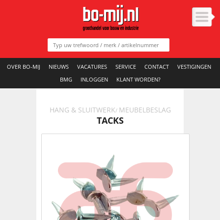
OVER BO-MIJ
NIEUWS
VACATURES
SERVICE
CONTACT
VESTIGINGEN
BMG
INLOGGEN
KLANT WORDEN?
HANG & SLUITWERK
MEUBELBESLAG
/
TACKS