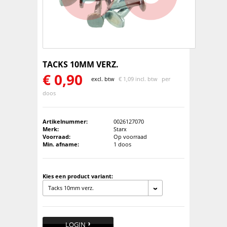
TACKS 10MM VERZ.
€
0,90
excl. btw
€
1,09 incl. btw
per
doos
Artikelnummer:
0026127070
Merk:
Starx
Voorraad:
Op voorraad
Min. afname:
1 doos
Kies een product variant:
Tacks 10mm verz.
LOGIN