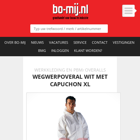
OVER BO-MIJ
NIEUWS
VACATURES
SERVICE
CONTACT
VESTIGINGEN
BMG
INLOGGEN
KLANT WORDEN?
WERKKLEDING EN PBM
OVERALLS
/
WEGWERPOVERAL WIT MET
CAPUCHON XL