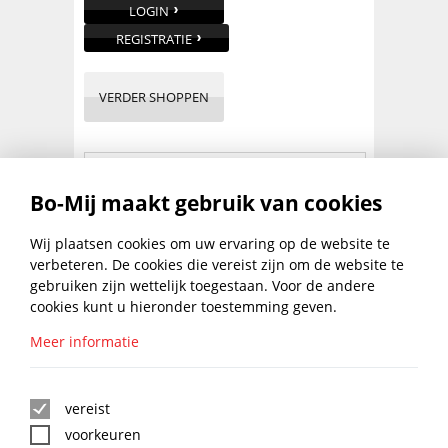
LOGIN
REGISTRATIE
VERDER SHOPPEN
PRODUCTBESCHRIJVING
Bo-Mij maakt gebruik van cookies
Wij plaatsen cookies om uw ervaring op de website te
Wegwerp overall Non-Woven / polypropyleen
50 gram wit.
verbeteren. De cookies die vereist zijn om de website te
gebruiken zijn wettelijk toegestaan. Voor de andere
...
lees meer
cookies kunt u hieronder toestemming geven.
Meer informatie
BLIJF UP TO DATE MET DE
BO-MIJ NIEUWSBRIEF
vereist
voorkeuren