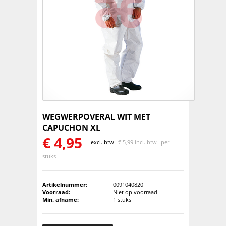
WEGWERPOVERAL WIT MET
CAPUCHON XL
€
4,95
excl. btw
€
5,99 incl. btw
per
stuks
Artikelnummer:
0091040820
Voorraad:
Niet op voorraad
Min. afname:
1 stuks