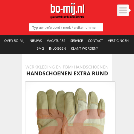
OVER BO-MIJ
NIEUWS
VACATURES
SERVICE
CONTACT
VESTIGINGEN
BMG
INLOGGEN
KLANT WORDEN?
WERKKLEDING EN PBM
HANDSCHOENEN
/
HANDSCHOENEN EXTRA RUND