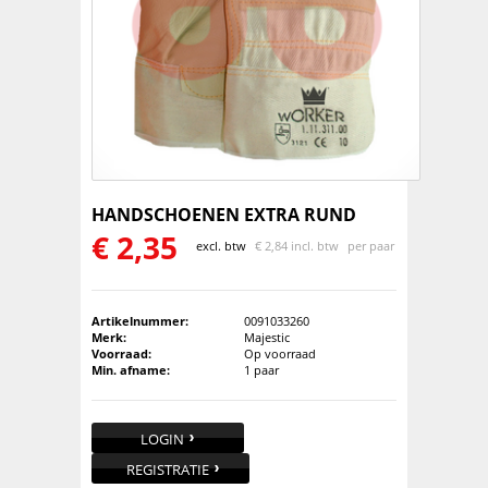
HANDSCHOENEN EXTRA RUND
€
2,35
excl. btw
€
2,84 incl. btw
per paar
Artikelnummer:
0091033260
Merk:
Majestic
Voorraad:
Op voorraad
Min. afname:
1 paar
LOGIN
REGISTRATIE