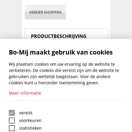
VERDER SHOPPEN
PRODUCTBESCHRIJVING
Bo-Mij maakt gebruik van cookies
Stevige rund lederen handschoen. Katoenen
rug met leren knokkelversterking. Extra
Wij plaatsen cookies om uw ervaring op de website te
trapeziumversterking op de handpalm.
Versterkte kap 10 cm. Kap zorgt voor een
verbeteren. De cookies die vereist zijn om de website te
goede bescherming van de pols. Palm van de
gebruiken zijn wettelijk toegestaan. Voor de andere
hand is uit één stuk.
cookies kunt u hieronder toestemming geven.
Meer informatie
BLIJF UP TO DATE MET DE
BO-MIJ NIEUWSBRIEF
vereist
voorkeuren
statistieken