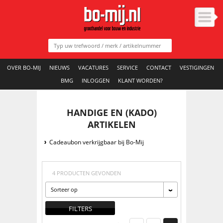
OVER BO-MIJ
NIEUWS
VACATURES
SERVICE
CONTACT
VESTIGINGEN
BMG
INLOGGEN
KLANT WORDEN?
HANDIGE EN (KADO)
ARTIKELEN
Cadeaubon verkrijgbaar bij Bo-Mij
4 PRODUCTEN GEVONDEN
Sorteer op
FILTERS