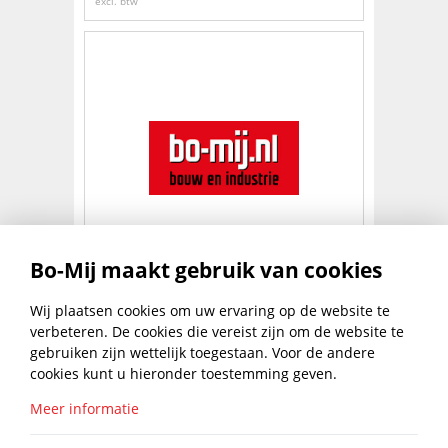
excl. btw
KADOBON € 20,00 EURO
Bo-Mij maakt gebruik van cookies
(INCL.BTW)
€
20,00
Wij plaatsen cookies om uw ervaring op de website te
NAAR PRODUCT
excl. btw
verbeteren. De cookies die vereist zijn om de website te
gebruiken zijn wettelijk toegestaan. Voor de andere
1
cookies kunt u hieronder toestemming geven.
Meer informatie