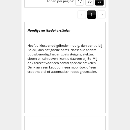
Tonen per pagina:
17
35
53
1
Handige en (kado) artikelen
Heeft u klusbenodigdheden nodig, dan bent u bij
Bo-Mij aan het goede adres. Naast alle andere
bouwbenodigdheden zoals steigers, elektra,
sloten en schroeven, kunt u daarom bij Bo-Mij
ook terecht voor een aantal speciale artikelen.
Denk aan een kadobon, een mobi-box of een
scootmobiel of automatisch robot grasmaaier.