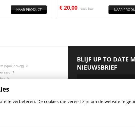
€
20,00
excl. btw
NAAR PRODUCT
NAAR PRODU
BLIJF UP TO DATE 
NIEUWSBRIEF
am (Spaklerweg)
gowaard
rden
ies
:
*
te te verbeteren. De cookies die vereist zijn om de website te gebr
BO-MIJ SOCIAL
MEDIA