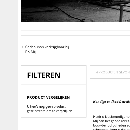
Cadeaubon verkrijgbaar bij
Bo-Mij
FILTEREN
4 PRODUCTEN GEVO
PRODUCT VERGELIJKEN
Handige en (kado) artik
U heeft nog geen product
geselecteerd om te vergelijken
Heeft u klusbenodigdhed
Mij aan het goede adres.
bouwbenodigdheden zoals
schroeven, kunt u daaro