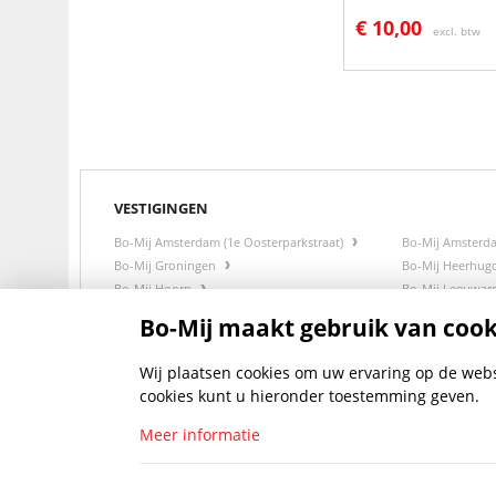
€
10,00
excl. btw
VESTIGINGEN
Bo-Mij Amsterdam (1e Oosterparkstraat)
Bo-Mij Amsterd
Bo-Mij Groningen
Bo-Mij Heerhu
Bo-Mij Hoorn
Bo-Mij Leeuwa
Bo-Mij Zwaag
Bo-Mij maakt gebruik van cook
Wij plaatsen cookies om uw ervaring op de websi
cookies kunt u hieronder toestemming geven.
Meer informatie