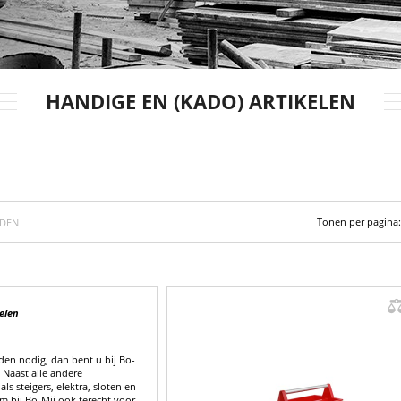
HANDIGE EN (KADO) ARTIKELEN
Tonen per pagina:
NDEN
elen
en nodig, dan bent u bij Bo-
 Naast alle andere
 steigers, elektra, sloten en
m bij Bo-Mij ook terecht voor