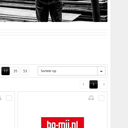
17
35
53
Sorteer op
1