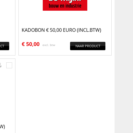
KADOBON € 50,00 EURO (INCL.BTW)
€
50,00
excl. btw
CT
NAAR PRODUCT
W)