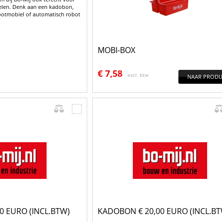
ikelen. Denk aan een kadobon,
ootmobiel of automatisch robot
MOBI-BOX
€
7,58
excl. btw
NAAR PRODU
0 EURO (INCL.BTW)
KADOBON € 20,00 EURO (INCL.BT