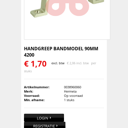
HANDGREEP BANDMODEL 90MM
4200
€
1,70
excl. btw
€
2,06 incl. btw
per
stuks
Artikelnummer:
0038960060
Merk:
Hermeta
Voorraad:
Op voorraad
Min. afname:
1 stuks
LOGIN
REGISTRATIE