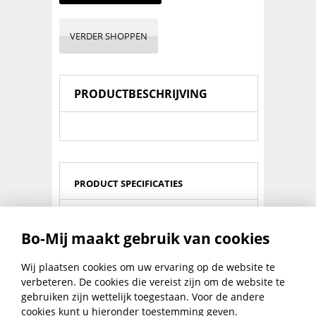
VERDER SHOPPEN
PRODUCTBESCHRIJVING
PRODUCT SPECIFICATIES
Materiaalsoort:
Aluminium
Bo-Mij maakt gebruik van cookies
Oppervlaktebehandeling:
geëloxeerd (F2)
Uitvoering:
opschroefbaar
Wij plaatsen cookies om uw ervaring op de website te
verbeteren. De cookies die vereist zijn om de website te
Afmeting (mm):
90
gebruiken zijn wettelijk toegestaan. Voor de andere
cookies kunt u hieronder toestemming geven.
Model:
4200