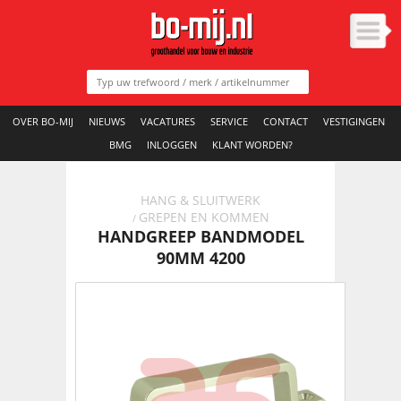
OVER BO-MIJ
NIEUWS
VACATURES
SERVICE
CONTACT
VESTIGINGEN
BMG
INLOGGEN
KLANT WORDEN?
HANG & SLUITWERK
GREPEN EN KOMMEN
/
HANDGREEP BANDMODEL
90MM 4200