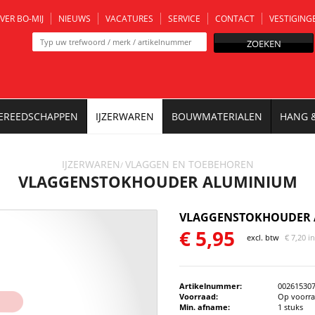
VER BO-MIJ
NIEUWS
VACATURES
SERVICE
CONTACT
VESTIGING
ZOEKEN
EREEDSCHAPPEN
IJZERWAREN
BOUWMATERIALEN
HANG 
IJZERWAREN
VLAGGEN EN TOEBEHOREN
/
VLAGGENSTOKHOUDER ALUMINIUM
VLAGGENSTOKHOUDER 
€
5,95
excl. btw
€
7,20 i
Artikelnummer:
00261530
Voorraad:
Op voorr
Min. afname:
1 stuks