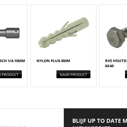
SCH 1/4-10MM
NYLON PLUG 8MM
RVS HOUTD
6X40
R PRODUCT
NAAR PRODUCT
BLIJF UP TO DATE 
am (Spaklerweg)