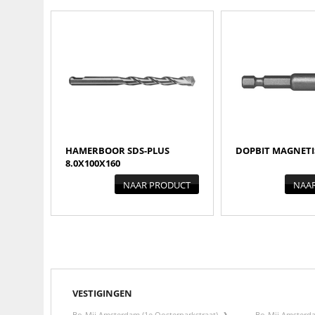
HAMERBOOR SDS-PLUS
DOPBIT MAGNETI
8.0X100X160
NAAR PRODUCT
NAA
VESTIGINGEN
Bo-Mij Amsterdam (1e Oosterparkstraat)
Bo-Mij Amsterd