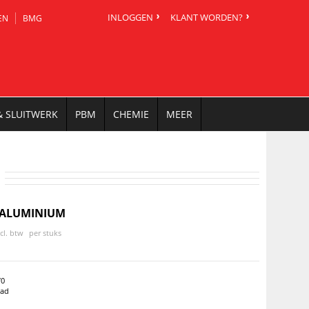
INLOGGEN
KLANT WORDEN?
EN
BMG
& SLUITWERK
PBM
CHEMIE
MEER
ALUMINIUM
ncl. btw
per stuks
70
aad