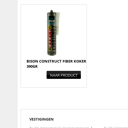
BISON CONSTRUCT FIBER KOKER
390GR
NAAR PRODUCT
VESTIGINGEN
Bo-Mij Amsterdam (1e Oosterparkstraat)
Bo-Mij Amsterd