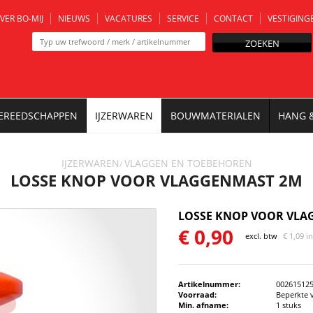
VER BO-MIJ
NIEUWS
VACATURES
SERVICE
CONTACT
VESTIGING
ZOEKEN
EREEDSCHAPPEN
IJZERWAREN
BOUWMATERIALEN
HANG 
IJZERWAREN
VLAGGEN EN TOEBEHOREN
/
LOSSE KNOP VOOR VLAGGENMAST 2M
LOSSE KNOP VOOR VLA
€
0,90
excl. btw
€
1,09 i
Artikelnummer:
00261512
Voorraad:
Beperkte 
Min. afname:
1 stuks