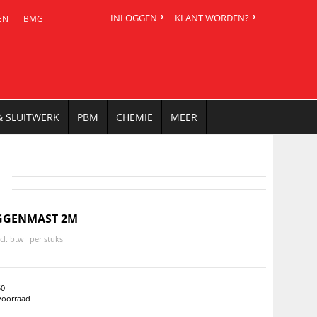
INLOGGEN
KLANT WORDEN?
EN
BMG
& SLUITWERK
PBM
CHEMIE
MEER
GGENMAST 2M
ncl. btw
per stuks
50
voorraad