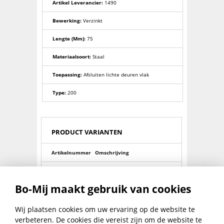
Artikel Leverancier:
1490
Bewerking:
Verzinkt
Lengte (mm):
75
Materiaalsoort:
Staal
Toepassing:
Afsluiten lichte deuren vlak
Type:
200
PRODUCT VARIANTEN
Artikelnummer
Omschrijving
0024101020
Veiligheidsoverval 100- 60mm
Bo-Mij maakt gebruik van cookies
0024101260
Veiligheidsoverval 100- 80mm
0024101400
Veiligheidsoverval 100-100mm
Wij plaatsen cookies om uw ervaring op de website te
verbeteren. De cookies die vereist zijn om de website te