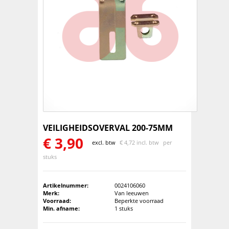
VEILIGHEIDSOVERVAL 200-75MM
€
3,90
excl. btw
€
4,72 incl. btw
per
stuks
Artikelnummer:
0024106060
Merk:
Van leeuwen
Voorraad:
Beperkte voorraad
Min. afname:
1 stuks