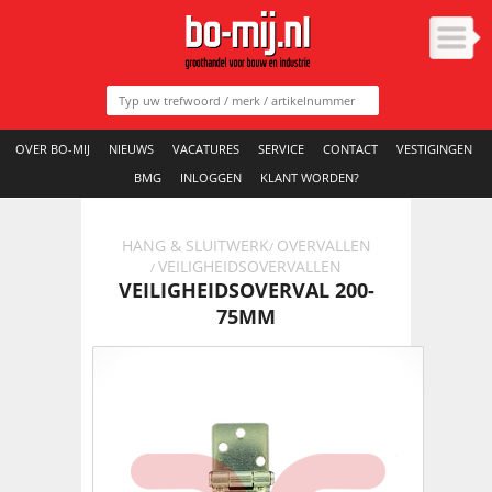
OVER BO-MIJ
NIEUWS
VACATURES
SERVICE
CONTACT
VESTIGINGEN
BMG
INLOGGEN
KLANT WORDEN?
HANG & SLUITWERK
OVERVALLEN
/
VEILIGHEIDSOVERVALLEN
/
VEILIGHEIDSOVERVAL 200-
75MM