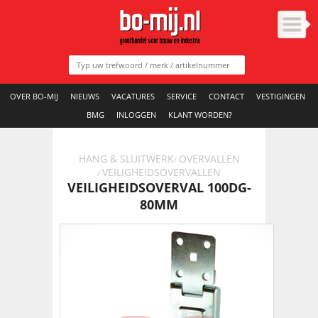
OVER BO-MIJ
NIEUWS
VACATURES
SERVICE
CONTACT
VESTIGINGEN
BMG
INLOGGEN
KLANT WORDEN?
HANG & SLUITWERK
OVERVALLEN
/
VEILIGHEIDSOVERVALLEN
/
VEILIGHEIDSOVERVAL 100DG-
80MM