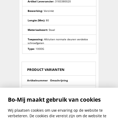
Artikel Leverancier:
3183380020
Bewerking:
Verzinkt
Lengte (mm):
80
Materiaalsoort:
Staal
Toepassing:
Afsluiten normale deuren verdekte
schroefgaten
Type:
100DG
PRODUCT VARIANTEN
Artikelnummer
Omschrijving
0024101020
Veiligheidsoverval 100- 60mm
Bo-Mij maakt gebruik van cookies
0024101260
Veiligheidsoverval 100- 80mm
0024101400
Veiligheidsoverval 100-100mm
Wij plaatsen cookies om uw ervaring op de website te
verbeteren. De cookies die vereist zijn om de website te