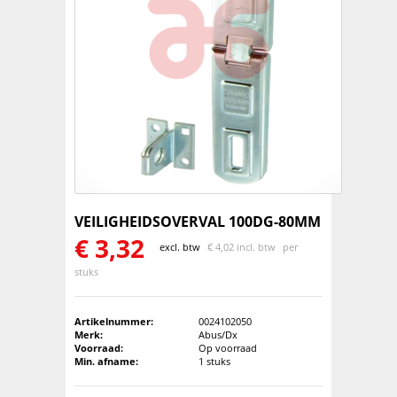
VEILIGHEIDSOVERVAL 100DG-80MM
€
3,32
excl. btw
€
4,02 incl. btw
per
stuks
Artikelnummer:
0024102050
Merk:
Abus/Dx
Voorraad:
Op voorraad
Min. afname:
1 stuks