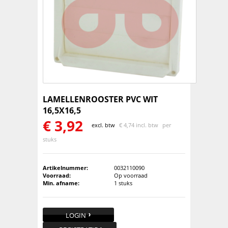
LAMELLENROOSTER PVC WIT
16,5X16,5
€
3,92
excl. btw
€
4,74 incl. btw
per
stuks
Artikelnummer:
0032110090
Voorraad:
Op voorraad
Min. afname:
1 stuks
LOGIN