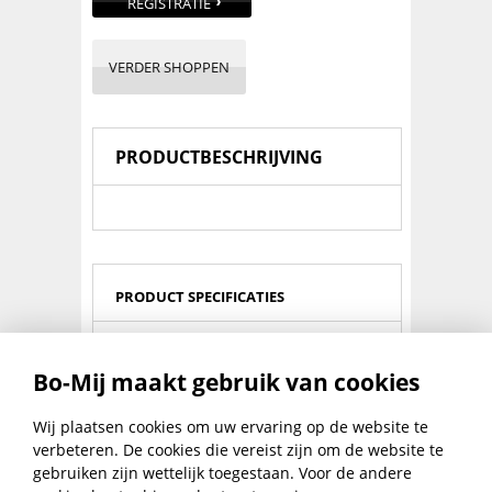
REGISTRATIE
VERDER SHOPPEN
PRODUCTBESCHRIJVING
PRODUCT SPECIFICATIES
Lengte (mm):
165
Bo-Mij maakt gebruik van cookies
Kleur:
Wit
Materiaal:
PVC
Wij plaatsen cookies om uw ervaring op de website te
verbeteren. De cookies die vereist zijn om de website te
Breedte (mm):
165
gebruiken zijn wettelijk toegestaan. Voor de andere