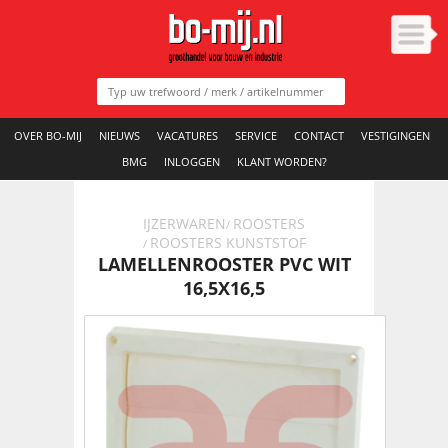
OVER BO-MIJ
NIEUWS
VACATURES
SERVICE
CONTACT
VESTIGINGEN
BMG
INLOGGEN
KLANT WORDEN?
IJZERWAREN
ROOSTERS
/
ROOSTERS KUNSTSTOF
/
LAMELLENROOSTER PVC WIT
16,5X16,5