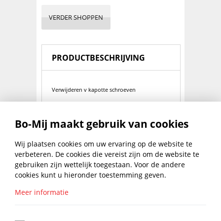
VERDER SHOPPEN
PRODUCTBESCHRIJVING
Verwijderen v kapotte schroeven
Bo-Mij maakt gebruik van cookies
PRODUCT SPECIFICATIES
Wij plaatsen cookies om uw ervaring op de website te
verbeteren. De cookies die vereist zijn om de website te
Spec 1:
Grabit gehard stalen bits
gebruiken zijn wettelijk toegestaan. Voor de andere
cookies kunt u hieronder toestemming geven.
Spec 2:
Verwijderen v kapotte schroeven
Meer informatie
BLIJF UP TO DATE MET DE