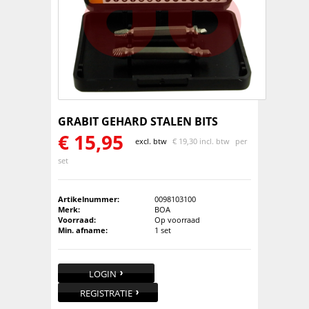
GRABIT GEHARD STALEN BITS
€
15,95
excl. btw
€
19,30 incl. btw
per
set
Artikelnummer:
0098103100
Merk:
BOA
Voorraad:
Op voorraad
Min. afname:
1 set
LOGIN
REGISTRATIE