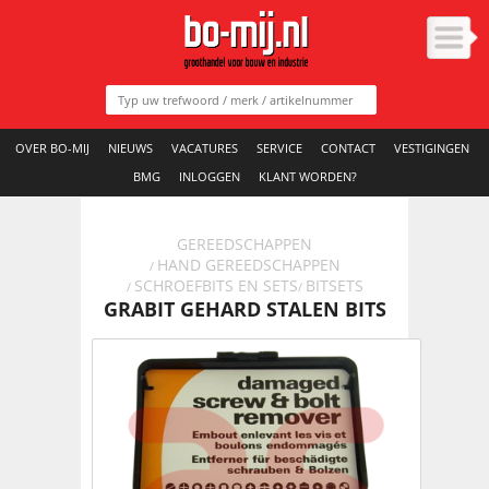
OVER BO-MIJ
NIEUWS
VACATURES
SERVICE
CONTACT
VESTIGINGEN
BMG
INLOGGEN
KLANT WORDEN?
GEREEDSCHAPPEN
HAND GEREEDSCHAPPEN
/
SCHROEFBITS EN SETS
BITSETS
/
/
GRABIT GEHARD STALEN BITS