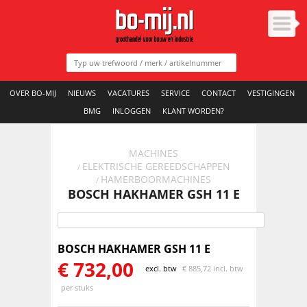
OVER BO-MIJ
NIEUWS
VACATURES
SERVICE
CONTACT
VESTIGINGEN
BMG
INLOGGEN
KLANT WORDEN?
MACHINES
ELEKTRISCHE GEREEDSCHAPPEN
/
HAMERBOORMACHINES
/
BOSCH HAKHAMER GSH 11 E
BOSCH HAKHAMER GSH 11 E
€
732,00
excl. btw
€
885,72 incl. btw
per stuks