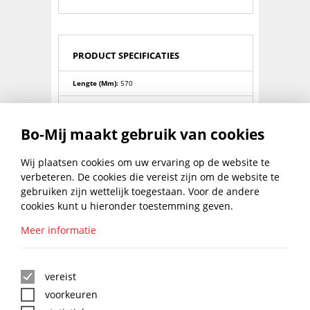
PRODUCT SPECIFICATIES
Lengte (mm):
570
Aansluiting:
SDS-Max
Bo-Mij maakt gebruik van cookies
Slagenergie Max.:
16.8joule
Breedte (mm):
270
Wij plaatsen cookies om uw ervaring op de website te
verbeteren. De cookies die vereist zijn om de website te
Wattage:
1500watt
gebruiken zijn wettelijk toegestaan. Voor de andere
cookies kunt u hieronder toestemming geven.
Extra:
Gewicht 10.1kg,Extreme
slagkracht,variabel hakfixering in 12
standen,uitschakel koolelement,weinig
Meer informatie
trilling,service display
BLIJF UP TO DATE MET DE
BO-MIJ NIEUWSBRIEF
vereist
voorkeuren