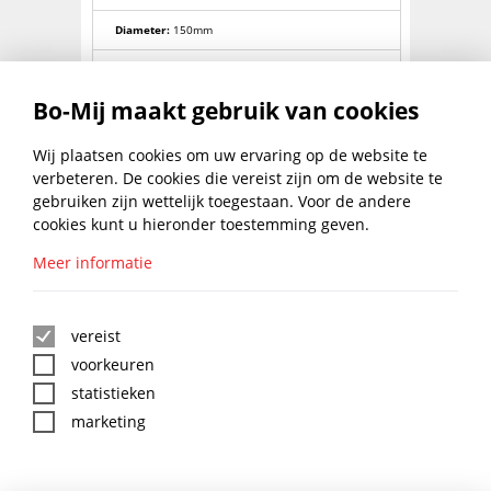
Diameter:
150mm
Lengte (mm):
310
Bo-Mij maakt gebruik van cookies
Wiel:
dubbel geremd draagvermogen 450Kg
Breedte (mm):
200
Wij plaatsen cookies om uw ervaring op de website te
verbeteren. De cookies die vereist zijn om de website te
Diepte (mm):
110
gebruiken zijn wettelijk toegestaan. Voor de andere
cookies kunt u hieronder toestemming geven.
Materiaalsoort:
rubber
Meer informatie
BLIJF UP TO DATE MET DE
BO-MIJ NIEUWSBRIEF
vereist
voorkeuren
statistieken
marketing
:
*