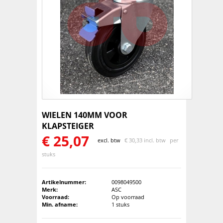
WIELEN 140MM VOOR
KLAPSTEIGER
€
25,07
excl. btw
€
30,33 incl. btw
per
stuks
Artikelnummer:
0098049500
Merk:
ASC
Voorraad:
Op voorraad
Min. afname:
1 stuks