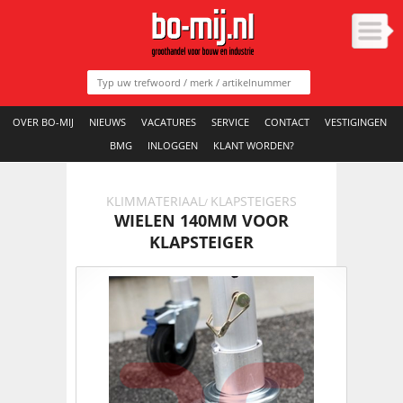
OVER BO-MIJ
NIEUWS
VACATURES
SERVICE
CONTACT
VESTIGINGEN
BMG
INLOGGEN
KLANT WORDEN?
KLIMMATERIAAL
KLAPSTEIGERS
/
WIELEN 140MM VOOR
KLAPSTEIGER