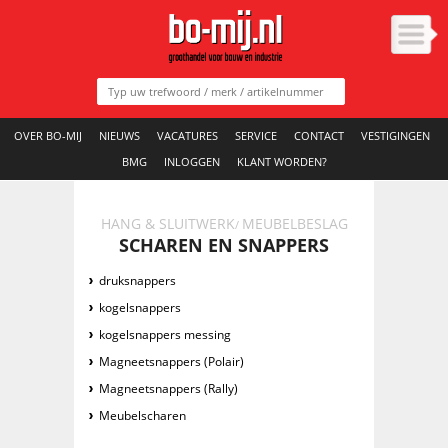
OVER BO-MIJ
NIEUWS
VACATURES
SERVICE
CONTACT
VESTIGINGEN
BMG
INLOGGEN
KLANT WORDEN?
HANG & SLUITWERK
MEUBELBESLAG
/
SCHAREN EN SNAPPERS
druksnappers
kogelsnappers
kogelsnappers messing
Magneetsnappers (Polair)
Magneetsnappers (Rally)
Meubelscharen