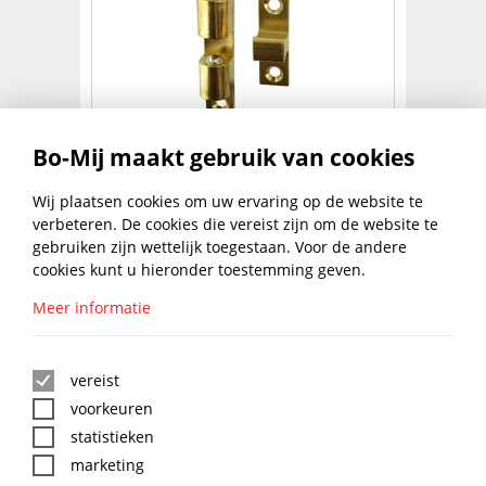
KOGELSNAPSLOT MESSING
Bo-Mij maakt gebruik van cookies
60X11MM
€
4,20
Wij plaatsen cookies om uw ervaring op de website te
NAAR PRODUCT
excl. btw
verbeteren. De cookies die vereist zijn om de website te
gebruiken zijn wettelijk toegestaan. Voor de andere
1
2
cookies kunt u hieronder toestemming geven.
Meer informatie
BLIJF UP TO DATE MET DE
BO-MIJ NIEUWSBRIEF
vereist
voorkeuren
statistieken
marketing
: