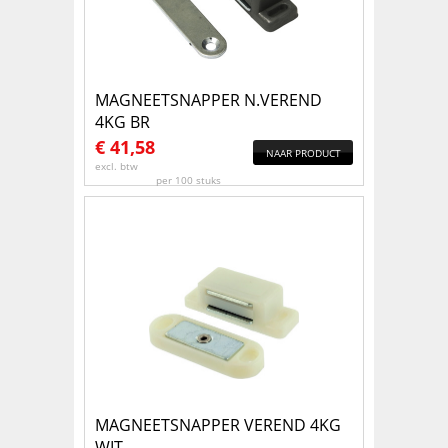
MAGNEETSNAPPER N.VEREND
4KG BR
€
41,58
NAAR PRODUCT
excl. btw
per 100 stuks
MAGNEETSNAPPER VEREND 4KG
WIT