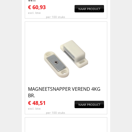
€
60,93
NAAR PRODUCT
excl. btw
per 100 stuks
MAGNEETSNAPPER VEREND 4KG
BR.
€
48,51
NAAR PRODUCT
excl. btw
per 100 stuks