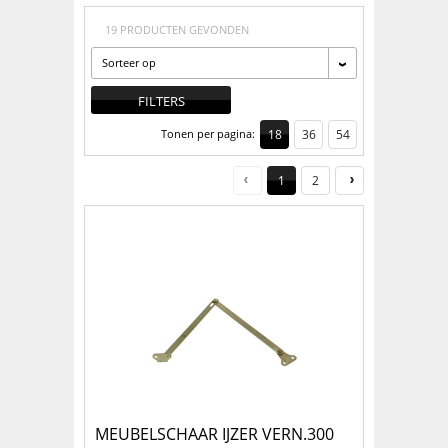
19 PRODUCTEN GEVONDEN
Sorteer op
FILTERS
Tonen per pagina:
18
36
54
1
2
MEUBELSCHAAR IJZER VERN.300