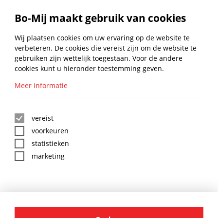
OVERVAL 71 GLV 100MM
Bo-Mij maakt gebruik van cookies
€
2,44
Wij plaatsen cookies om uw ervaring op de website te
NAAR PRODUCT
excl. btw
verbeteren. De cookies die vereist zijn om de website te
gebruiken zijn wettelijk toegestaan. Voor de andere
1
2
cookies kunt u hieronder toestemming geven.
Meer informatie
BLIJF UP TO DATE MET DE
BO-MIJ NIEUWSBRIEF
vereist
voorkeuren
statistieken
marketing
:
*
BO-MIJ SOCIAL MEDIA
AANMELDEN