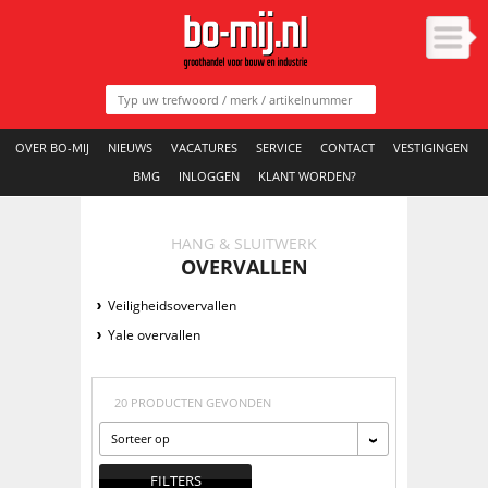
OVER BO-MIJ
NIEUWS
VACATURES
SERVICE
CONTACT
VESTIGINGEN
BMG
INLOGGEN
KLANT WORDEN?
HANG & SLUITWERK
OVERVALLEN
Veiligheidsovervallen
Yale overvallen
20 PRODUCTEN GEVONDEN
Sorteer op
FILTERS