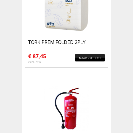
TORK PREM FOLDED 2PLY
€
87,45
NAAR PRODUCT
excl. btw