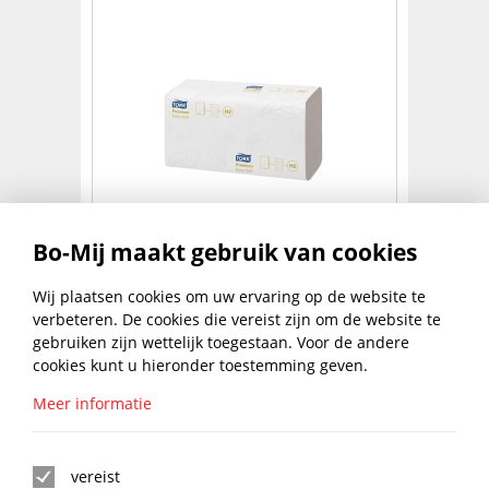
TORK ADV HAND TOWEL
Bo-Mij maakt gebruik van cookies
INTERFOLD
€
75,95
Wij plaatsen cookies om uw ervaring op de website te
NAAR PRODUCT
excl. btw
verbeteren. De cookies die vereist zijn om de website te
gebruiken zijn wettelijk toegestaan. Voor de andere
1
2
3
4
5
6
cookies kunt u hieronder toestemming geven.
Meer informatie
BLIJF UP TO DATE MET DE
BO-MIJ NIEUWSBRIEF
vereist