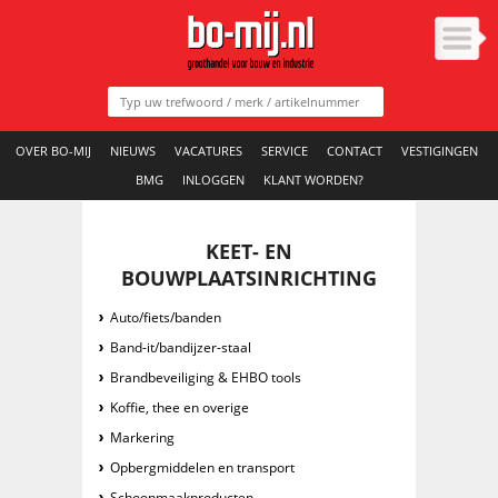
OVER BO-MIJ
NIEUWS
VACATURES
SERVICE
CONTACT
VESTIGINGEN
BMG
INLOGGEN
KLANT WORDEN?
KEET- EN
BOUWPLAATSINRICHTING
Auto/fiets/banden
Band-it/bandijzer-staal
Brandbeveiliging & EHBO tools
Koffie, thee en overige
Markering
Opbergmiddelen en transport
Schoonmaakproducten