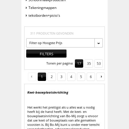
Tekeningmappen
tekstborden+picto's
311 PRODUCTEN GEVONDEN
Filter op Hoogste Prijs
FILTERS
Tonen per pagina:
17
35
53
1
2
3
4
5
6
Keet-bouwplaatsinrichting
Het werkt het prettigst als u alles wat u nodig
heeft bij de hand heeft. Met de keet- en
bouwplaatsinrichting van Bo-Mij zorgt u ervoor
dat uw keet of bouwplaats van alle gemakken
voorzien is. Bij Bo-Mij kunt u onder meer terecht
voor tekstborden, schoonmaakproducten,