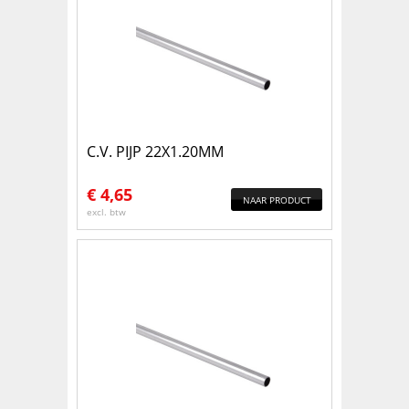
C.V. PIJP 22X1.20MM
€
4,65
NAAR PRODUCT
excl. btw