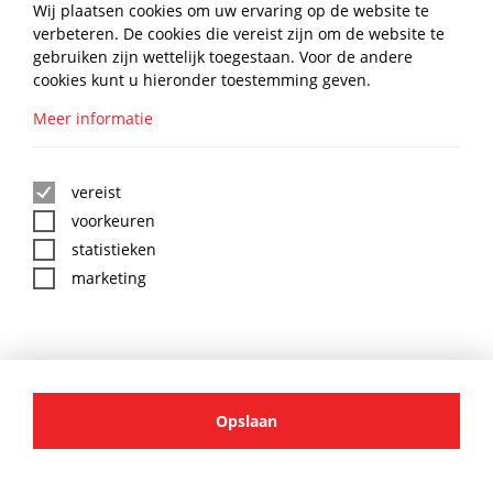
Wij plaatsen cookies om uw ervaring op de website te
verbeteren. De cookies die vereist zijn om de website te
gebruiken zijn wettelijk toegestaan. Voor de andere
cookies kunt u hieronder toestemming geven.
Meer informatie
vereist
KNELKNIEKOPPELING 22-22
voorkeuren
M.ONTL
statistieken
€
4,65
NAAR PRODUCT
excl. btw
marketing
Opslaan