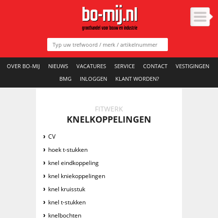
OVER BO-MIJ
NIEUWS
VACATURES
SERVICE
CONTACT
VESTIGINGEN
BMG
INLOGGEN
KLANT WORDEN?
FITWERK
KNELKOPPELINGEN
CV
hoek t-stukken
knel eindkoppeling
knel kniekoppelingen
knel kruisstuk
knel t-stukken
knelbochten