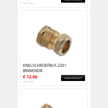
excl. btw
KNELSCHROEFBUS 22X1
BINNENDR.
€
12,06
NAAR PRODUCT
excl. btw