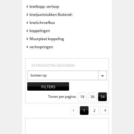
knelkopp. verloop
knelpuntstukken Buitendr.
knelschroefbus
koppelingen
Muurplaat koppeling
verloopringen
93 PRODUCTEN GEVONDEN
Sorteer op
FILTERS
Tonen per pagina:
18
36
54
1
2